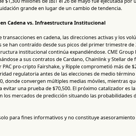
de $1,300 millones de IBIT el 26 de mayo fue ejecutada por
quidación grande en lugar de un cambio de tendencia.
en Cadena vs. Infraestructura Institucional
e transacciones en cadena, las direcciones activas y los v
s se han contraído desde sus picos del primer trimestre d
structura institucional continúa expandiéndose. CME Group l
ándose a sus contratos de Cardano, Chainlink y Stellar de 
r PAC pro-cripto Fairshake, y Ripple comprometió más de $2
ridad regulatoria antes de las elecciones de medio término 
00, donde convergen múltiples medias móviles, mientras qu
evitar una prueba de $70,500. El próximo catalizador es la
n los mercados de predicción situando las probabilidades 
 solo para fines informativos y no constituye asesoramiento