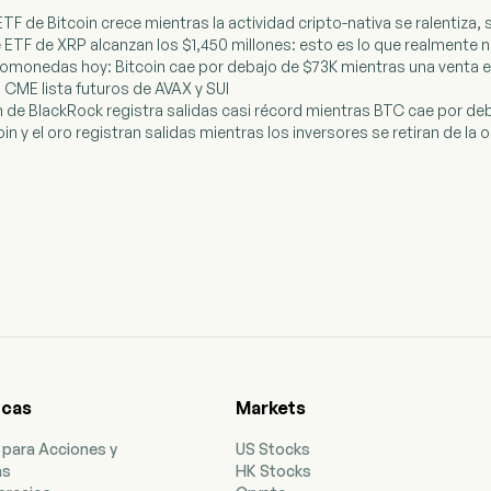
ETF de Bitcoin crece mientras la actividad cripto-nativa se ralentiz
e ETF de XRP alcanzan los $1,450 millones: esto es lo que realmente n
ptomonedas hoy: Bitcoin cae por debajo de $73K mientras una venta e
CME lista futuros de AVAX y SUI
oin de BlackRock registra salidas casi récord mientras BTC cae por de
oin y el oro registran salidas mientras los inversores se retiran de l
icas
Markets
 para Acciones y
US Stocks
as
HK Stocks