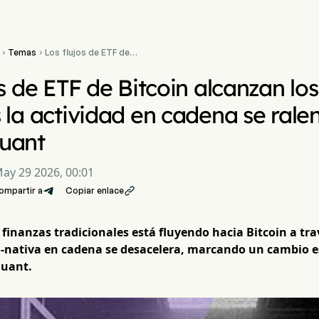
Temas
Los flujos de ETF de


Bitcoin alcanzan los $536
millones mientras la
os de ETF de Bitcoin alcanzan lo
actividad en cadena se
ralentiza, según
 la actividad en cadena se ralen
CryptoQuant
uant
ay 29 2026, 00:01
ompartir a
Copiar enlace

s finanzas tradicionales está fluyendo hacia Bitcoin a tra
o-nativa en cadena se desacelera, marcando un cambio e
Quant.