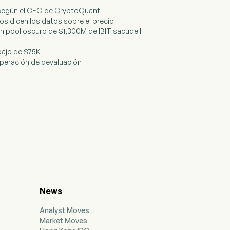
a, según el CEO de CryptoQuant
os dicen los datos sobre el precio
n pool oscuro de $1,300M de IBIT sacude l
bajo de $75K
a operación de devaluación
News
Analyst Moves
Market Moves