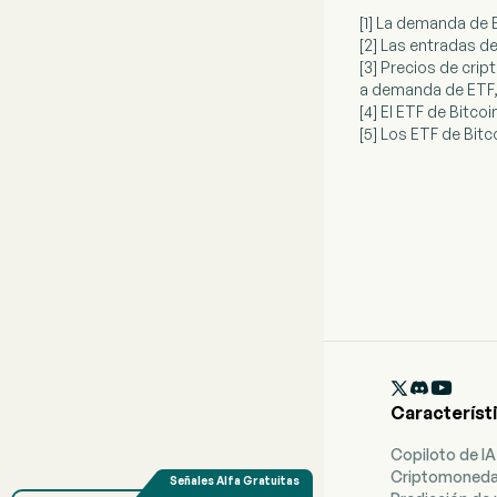
[1] La demanda de 
[2] Las entradas d
[3] Precios de cri
a demanda de ETF, 
[4] El ETF de Bitc
[5] Los ETF de Bitc

Característ
Copiloto de IA
Criptomoned