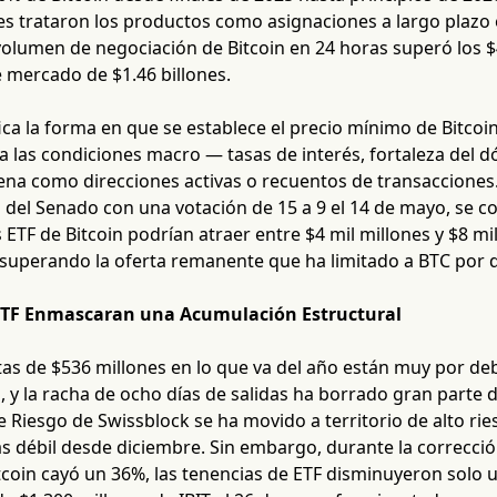
es trataron los productos como asignaciones a largo plazo 
volumen de negociación de Bitcoin en 24 horas superó los $
e mercado de $1.46 billones.
ica la forma en que se establece el precio mínimo de Bitco
a las condiciones macro — tasas de interés, fortaleza del d
na como direcciones activas o recuentos de transacciones. 
del Senado con una votación de 15 a 9 el 14 de mayo, se co
 ETF de Bitcoin podrían atraer entre $4 mil millones y $8 mi
superando la oferta remanente que ha limitado a BTC por d
 ETF Enmascaran una Acumulación Estructural
tas de $536 millones en lo que va del año están muy por de
l, y la racha de ocho días de salidas ha borrado gran parte 
de Riesgo de Swissblock se ha movido a territorio de alto r
s débil desde diciembre. Sin embargo, durante la corrección
tcoin cayó un 36%, las tenencias de ETF disminuyeron solo 