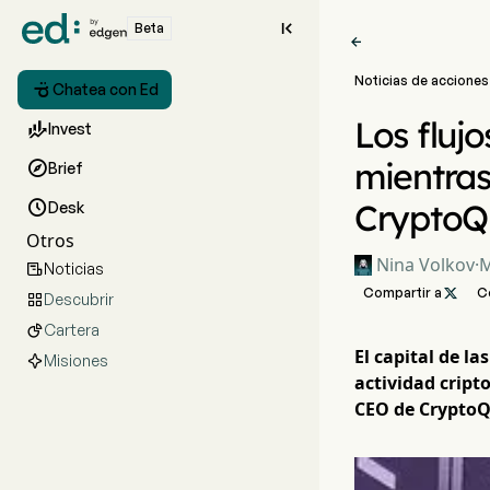

Beta

Noticias de acciones

Chatea con Ed
Los fluj

Invest
mientras

Brief
CryptoQ

Desk
Otros
Nina Volkov
·
M
Noticias

Compartir a

C
Descubrir

Cartera

El capital de la
Misiones
actividad cript
CEO de Crypto