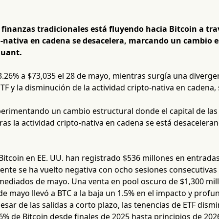
s finanzas tradicionales está fluyendo hacia Bitcoin a tra
o-nativa en cadena se desacelera, marcando un cambio e
Quant.
3.26% a $73,035 el 28 de mayo, mientras surgía una diverge
F y la disminución de la actividad cripto-nativa en cadena
perimentando un cambio estructural donde el capital de las 
ras la actividad cripto-nativa en cadena se está desaceleran
Bitcoin en EE. UU. han registrado $536 millones en entrada
iente se ha vuelto negativa con ocho sesiones consecutiva
mediados de mayo. Una venta en pool oscuro de $1,300 millo
de mayo llevó a BTC a la baja un 1.5% en el impacto y prof
 pesar de las salidas a corto plazo, las tenencias de ETF dis
6% de Bitcoin desde finales de 2025 hasta principios de 20