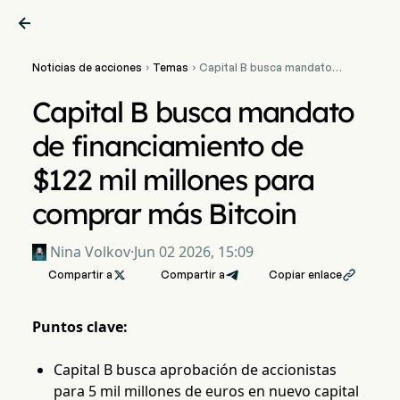

Noticias de acciones
Temas
Capital B busca mandato


de financiamiento de $122
mil millones para comprar
Capital B busca mandato
más Bitcoin
de financiamiento de
$122 mil millones para
comprar más Bitcoin
Nina Volkov
·
Jun 02 2026, 15:09
Compartir a

Compartir a
Copiar enlace

Puntos clave:
Capital B busca aprobación de accionistas
para 5 mil millones de euros en nuevo capital