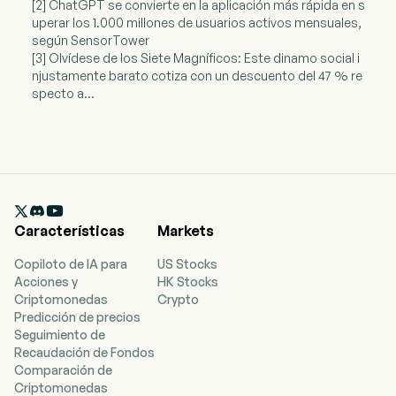
[2] ChatGPT se convierte en la aplicación más rápida en s
uperar los 1.000 millones de usuarios activos mensuales,
según SensorTower
[3] Olvídese de los Siete Magníficos: Este dinamo social i
njustamente barato cotiza con un descuento del 47 % re
specto a...

Características
Markets
Copiloto de IA para
US Stocks
Acciones y
HK Stocks
Criptomonedas
Crypto
Predicción de precios
Seguimiento de
Recaudación de Fondos
Comparación de
Criptomonedas