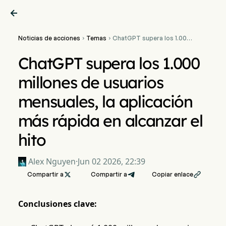

Noticias de acciones
Temas
ChatGPT supera los 1.000


millones de usuarios
mensuales, la aplicación
ChatGPT supera los 1.000
más rápida en alcanzar el
hito
millones de usuarios
mensuales, la aplicación
más rápida en alcanzar el
hito
Alex Nguyen
·
Jun 02 2026, 22:39
Compartir a

Compartir a
Copiar enlace

Conclusiones clave: