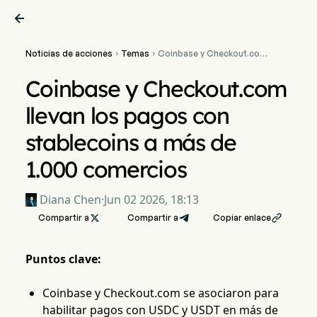

Noticias de acciones
Temas
Coinbase y Checkout.com


llevan los pagos con
stablecoins a más de 1.000
Coinbase y Checkout.com
comercios
llevan los pagos con
stablecoins a más de
1.000 comercios
Diana Chen
·
Jun 02 2026, 18:13
Compartir a

Compartir a
Copiar enlace

Puntos clave:
Coinbase y Checkout.com se asociaron para
habilitar pagos con USDC y USDT en más de