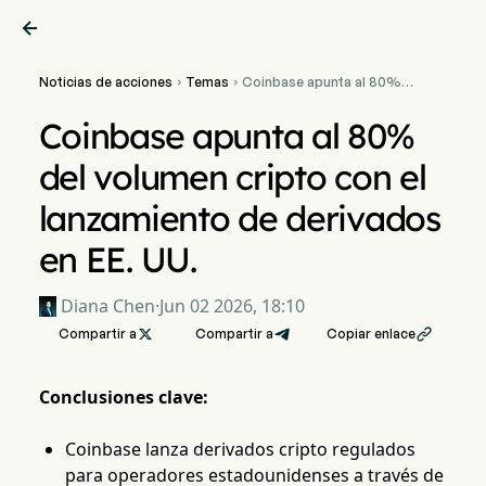

Noticias de acciones
Temas
Coinbase apunta al 80%


del volumen cripto con el
lanzamiento de derivados
Coinbase apunta al 80%
en EE. UU.
del volumen cripto con el
lanzamiento de derivados
en EE. UU.
Diana Chen
·
Jun 02 2026, 18:10
Compartir a

Compartir a
Copiar enlace

Conclusiones clave:
Coinbase lanza derivados cripto regulados
para operadores estadounidenses a través de