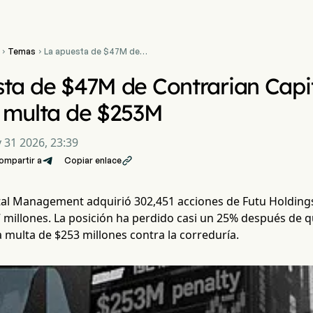
Temas
La apuesta de $47M de


Contrarian Capital en Futu
pierde 25% tras multa de
ta de $47M de Contrarian Capit
$253M
s multa de $253M
 31 2026, 23:39
ompartir a
Copiar enlace

tal Management adquirió 302,451 acciones de Futu Holdings
 millones. La posición ha perdido casi un 25% después de q
 multa de $253 millones contra la correduría.