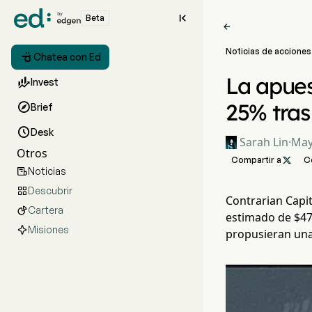

Beta

Noticias de acciones

Chatea con Ed
La apues

Invest
25% tra

Brief

Desk
Sarah Lin
·
May
Otros
Compartir a

C
Noticias

Descubrir

Contrarian Capi
Cartera

estimado de $47
Misiones
propusieran una