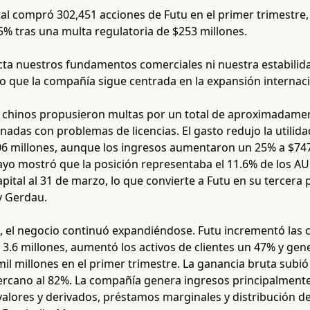
tal compró 302,451 acciones de Futu en el primer trimestre
5% tras una multa regulatoria de $253 millones.
cta nuestros fundamentos comerciales ni nuestra estabilidad
o que la compañía sigue centrada en la expansión internaci
 chinos propusieron multas por un total de aproximadamen
onadas con problemas de licencias. El gasto redujo la utilid
06 millones, aunque los ingresos aumentaron un 25% a $747.
ayo mostró que la posición representaba el 11.6% de los AU
pital al 31 de marzo, lo que convierte a Futu en su tercera
y Gerdau.
 el negocio continuó expandiéndose. Futu incrementó las 
 3.6 millones, aumentó los activos de clientes un 47% y g
il millones en el primer trimestre. La ganancia bruta subi
rcano al 82%. La compañía genera ingresos principalmente
alores y derivados, préstamos marginales y distribución de