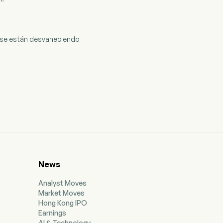
es se están desvaneciendo
News
Analyst Moves
Market Moves
Hong Kong IPO
Earnings
AI & Technology