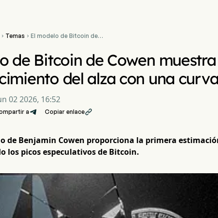
Temas
El modelo de Bitcoin de


Cowen muestra un
desvanecimiento del alza
o de Bitcoin de Cowen muestra
con una curvatura de 0,33
imiento del alza con una curva
un 02 2026, 16:52
ompartir a
Copiar enlace

lo de Benjamin Cowen proporciona la primera estimación
 los picos especulativos de Bitcoin.