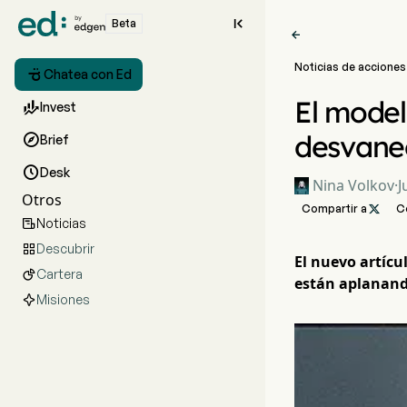

Beta

Noticias de acciones

Chatea con Ed
El model

Invest
desvanec

Brief

Desk
Nina Volkov
·
J
Otros
Compartir a

C
Noticias

Descubrir

El nuevo artícu
Cartera

están aplanando
Misiones