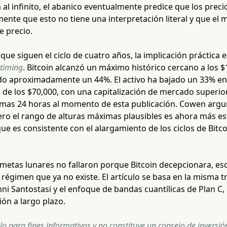
al infinito, el abanico eventualmente predice que los prec
mente que esto no tiene una interpretación literal y que el 
e precio.
 que siguen el ciclo de cuatro años, la implicación práctica e
timing
. Bitcoin alcanzó un máximo histórico cercano a los 
do aproximadamente un 44%. El activo ha bajado un 33% en 
 de los $70,000, con una capitalización de mercado superior 
timas 24 horas al momento de esta publicación. Cowen argu
ero el rango de alturas máximas plausibles es ahora más es
que es consistente con el alargamiento de los ciclos de Bitco
metas lunares no fallaron porque Bitcoin decepcionara, es
régimen que ya no existe. El artículo se basa en la misma tr
nni Santostasi y el enfoque de bandas cuantílicas de Plan 
ión a largo plazo.
olo para fines informativos y no constituye un consejo de inversió