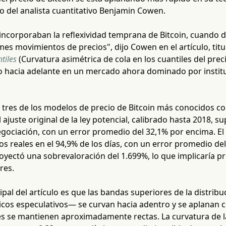
 del analista cuantitativo Benjamin Cowen.
incorporaban la reflexividad temprana de Bitcoin, cuando d
es movimientos de precios", dijo Cowen en el artículo, tit
tiles
(Curvatura asimétrica de cola en los cuantiles del prec
hacia adelante en un mercado ahora dominado por instituc
res de los modelos de precio de Bitcoin más conocidos con
 ajuste original de la ley potencial, calibrado hasta 2018, su
negociación, con un error promedio del 32,1% por encima. E
os reales en el 94,9% de los días, con un error promedio del 
yectó una sobrevaloración del 1.699%, lo que implicaría pr
res.
cipal del artículo es que las bandas superiores de la distrib
icos especulativos— se curvan hacia adentro y se aplanan c
es se mantienen aproximadamente rectas. La curvatura de l