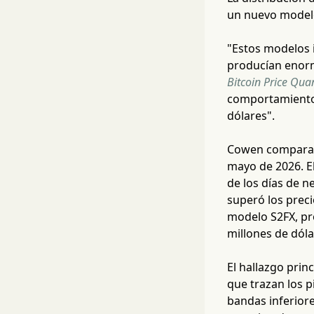
un nuevo modelo
"Estos modelos 
producían enorm
Bitcoin Price Quan
comportamiento 
dólares".
Cowen compara t
mayo de 2026. El
de los días de 
superó los preci
modelo S2FX, pro
millones de dóla
El hallazgo prin
que trazan los p
bandas inferior