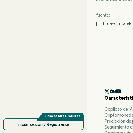
fuente:
[1] El nuevo model

Característ
Copiloto de IA
Criptomoned
Predicción de 
Iniciar sesión / Registrarse
Seguimiento d
Comparación 