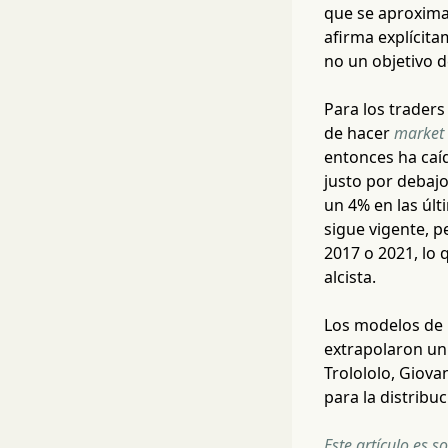
que se aproxima 
afirma explícita
no un objetivo d
Para los traders
de hacer
market 
entonces ha caí
justo por debajo
un 4% en las úl
sigue vigente, p
2017 o 2021, lo 
alcista.
Los modelos de 
extrapolaron un 
Trolololo, Giova
para la distribuc
Este artículo es s