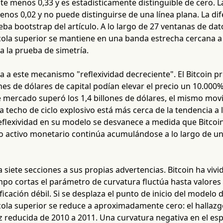
menos 0,33 y es estadísticamente distinguible de cero. La 
nos 0,02 y no puede distinguirse de una línea plana. La difer
ba bootstrap del artículo. A lo largo de 27 ventanas de dat
cola superior se mantiene en una banda estrecha cercana a
 la prueba de simetría.
a este mecanismo "reflexividad decreciente". El Bitcoin p
nes de dólares de capital podían elevar el precio un 10.000
de mercado superó los 1,4 billones de dólares, el mismo mo
a techo de ciclo explosivo está más cerca de la tendencia a l
reflexividad en su modelo se desvanece a medida que Bitcoi
o activo monetario continúa acumulándose a lo largo de una
a siete secciones a sus propias advertencias. Bitcoin ha vivi
mpo cortas el parámetro de curvatura fluctúa hasta valore
icación débil. Si se desplaza el punto de inicio del modelo 
 cola superior se reduce a aproximadamente cero: el hallaz
z reducida de 2010 a 2011. Una curvatura negativa en el esp