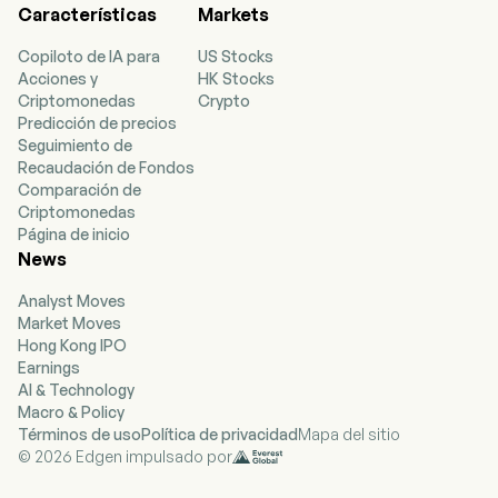
Características
Markets
Copiloto de IA para
US Stocks
Acciones y
HK Stocks
Criptomonedas
Crypto
Predicción de precios
Seguimiento de
Recaudación de Fondos
Comparación de
Criptomonedas
Página de inicio
News
Analyst Moves
Market Moves
Hong Kong IPO
Earnings
AI & Technology
Macro & Policy
Términos de uso
Política de privacidad
Mapa del sitio
© 2026 Edgen impulsado por