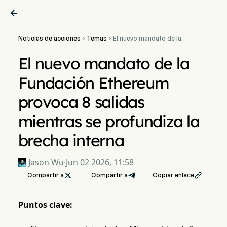

Noticias de acciones
Temas
El nuevo mandato de la


Fundación Ethereum
provoca 8 salidas mientras
El nuevo mandato de la
se profundiza la brecha
interna
Fundación Ethereum
provoca 8 salidas
mientras se profundiza la
brecha interna
Jason Wu
·
Jun 02 2026, 11:58
Compartir a

Compartir a
Copiar enlace

Puntos clave: