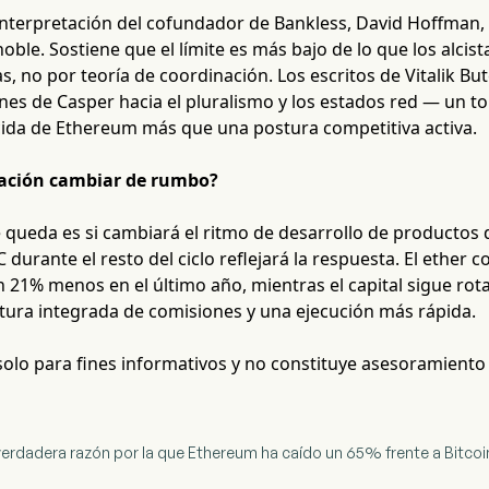
interpretación del cofundador de Bankless, David Hoffman, 
ble. Sostiene que el límite es más bajo de lo que los alci
, no por teoría de coordinación. Los escritos de Vitalik B
ones de Casper hacia el pluralismo y los estados red — un 
ecida de Ethereum más que una postura competitiva activa.
ación cambiar de rumbo?
queda es si cambiará el ritmo de desarrollo de productos de
 durante el resto del ciclo reflejará la respuesta. El ether 
n 21% menos en el último año, mientras el capital sigue ro
tura integrada de comisiones y una ejecución más rápida.
 solo para fines informativos y no constituye asesoramiento
 la verdadera razón por la que Ethereum ha caído un 65% frente a Bitc