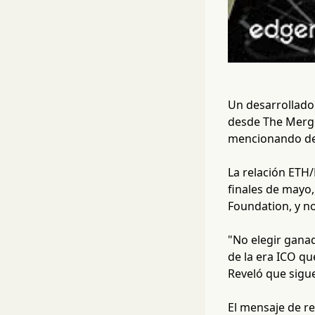
Un desarrollador
desde The Merge
mencionando dec
La relación ETH
finales de mayo,
Foundation, y n
"No elegir ganad
de la era ICO qu
Reveló que sigu
El mensaje de r