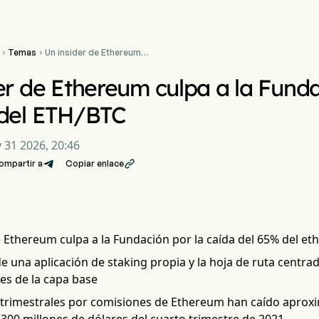
Temas
Un insider de Ethereum


culpa a la Fundación por la
caída del 65% del
er de Ethereum culpa a la Funda
ETH/BTC
 del ETH/BTC
 31 2026, 20:46
ompartir a
Copiar enlace

 Ethereum culpa a la Fundación por la caída del 65% del et
e una aplicación de staking propia y la hoja de ruta centra
es de la capa base
 trimestrales por comisiones de Ethereum han caído apro