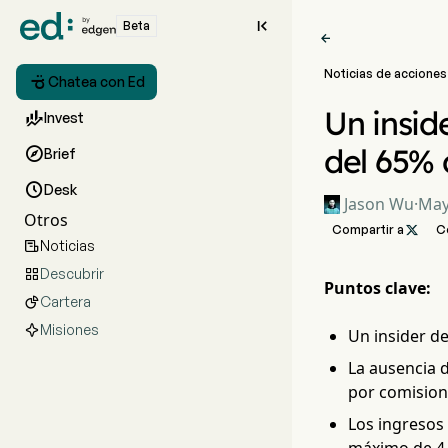

Beta

Noticias de acciones

Chatea con Ed
Un insid

Invest
del 65%

Brief

Desk
Jason Wu
·
May
Otros
Compartir a

C
Noticias

Descubrir

Puntos clave:
Cartera

Misiones
Un insider de
La ausencia d
por comision
Los ingresos