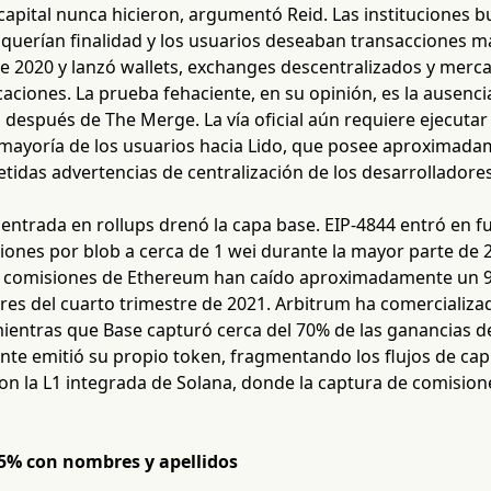
apital nunca hicieron, argumentó Reid. Las instituciones 
 querían finalidad y los usuarios deseaban transacciones m
e 2020 y lanzó wallets, exchanges descentralizados y mer
caciones. La prueba fehaciente, en su opinión, es la ausenci
 después de The Merge. La vía oficial aún requiere ejecuta
mayoría de los usuarios hacia Lido, que posee aproximadam
etidas advertencias de centralización de los desarrolladores
 centrada en rollups drenó la capa base. EIP-4844 entró en
iones por blob a cerca de 1 wei durante la mayor parte de 
r comisiones de Ethereum han caído aproximadamente un 
ares del cuarto trimestre de 2021. Arbitrum ha comercializ
ientras que Base capturó cerca del 70% de las ganancias de
te emitió su propio token, fragmentando los flujos de capi
con la L1 integrada de Solana, donde la captura de comisio
65% con nombres y apellidos