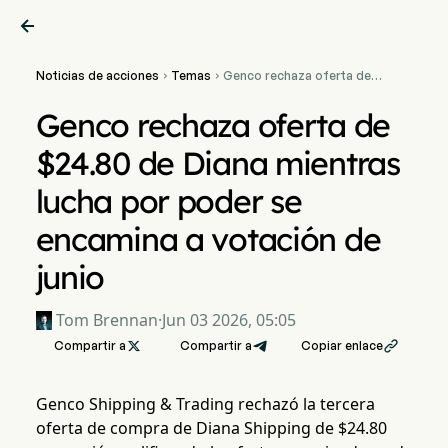

Noticias de acciones
Temas
Genco rechaza oferta de


$24.80 de Diana mientras
lucha por poder se
Genco rechaza oferta de
encamina a votación de
junio
$24.80 de Diana mientras
lucha por poder se
encamina a votación de
junio
Tom Brennan
·
Jun 03 2026, 05:05
Compartir a

Compartir a
Copiar enlace

Genco Shipping & Trading rechazó la tercera
oferta de compra de Diana Shipping de $24.80