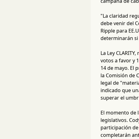
campaña de cabi
"La claridad reg
debe venir del C
Ripple para EE.
determinarán si 
La Ley CLARITY,
votos a favor y 
14 de mayo. El p
la Comisión de 
legal de "mater
indicado que un
superar el umbra
El momento de l
legislativos. Co
participación de
completarán ant