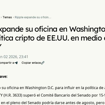
Temas
Ripple expande su oficina


en Washington D.C. para
influir en la política cripto
xpande su oficina en Washington 
de EE.UU. en medio del
impulso a la Ley CLARITY
lítica cripto de EE.UU. en medio 
Y
un 02 2026, 23:41
ompartir a
Copiar enlace

ave:
 su oficina en Washington D.C. para influir en la política de 
TY (H.R. 3633) superó el Comité Bancario del Senado por 15-
 en el pleno del Senado podría darse antes de agosto, pero 