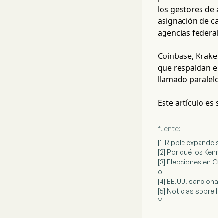
los gestores de
asignación de ca
agencias federal
Coinbase, Krake
que respaldan el
llamado paralel
Este artículo es
fuente:
[1] Ripple expande 
[2] Por qué los Ke
[3] Elecciones en C
o
[4] EE.UU. sanciona
[5] Noticias sobre
Y