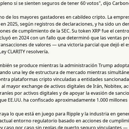
l pleno si se sienten seguros de tener 60 votos", dijo Carbon
no de los mayores gastadores en cabildeo cripto. La empres
 en 2025, según registros de declaraciones, y ha sido un d
ciones de cumplimiento de la SEC. Su token XRP fue el cent
cluyó en 2024 con un fallo que determinó que las ventas 
ransacciones de valores — una victoria parcial que dejó el 
 Ley CLARITY resolvería.
mbién se produce mientras la administración Trump adopta 
lsando una ley de estructura de mercado mientras simultáne
ntra plataformas cripto vinculadas a entidades sancionada
 al mayor exchange de activos digitales de Irán, Nobitex, 
iraníes por activos digitales y de apoyar la evasión de sancio
que EE.UU. ha confiscado aproximadamente 1.000 millones de
raya lo que está en juego para Ripple y la industria en gener
actual entorno regulatorio basado en acciones de cumplimie
 caso por caso sin reglas de puerto seguro vinculantes — p