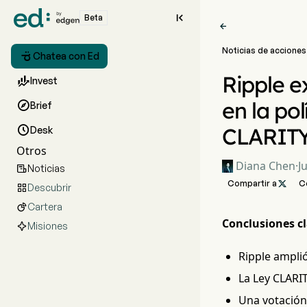

Beta

Noticias de acciones

Chatea con Ed
Ripple e

Invest
en la po

Brief
CLARIT

Desk
Otros
Diana Chen
·
J
Noticias

Compartir a

C
Descubrir

Cartera

Conclusiones cl
Misiones
Ripple amplió
La Ley CLARI
Una votación