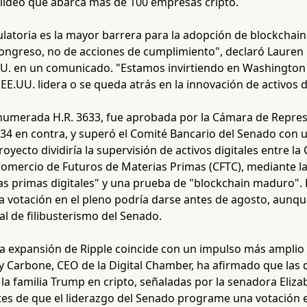
ldeo que abarca más de 100 empresas cripto.
ulatoria es la mayor barrera para la adopción de blockchain
ongreso, no de acciones de cumplimiento", declaró Lauren Be
UU. en un comunicado. "Estamos invirtiendo en Washingto
EE.UU. lidera o se queda atrás en la innovación de activos di
 numerada H.R. 3633, fue aprobada por la Cámara de Repres
134 en contra, y superó el Comité Bancario del Senado con u
royecto dividiría la supervisión de activos digitales entre la
Comercio de Futuros de Materias Primas (CFTC), mediante la
ias primas digitales" y una prueba de "blockchain maduro"
a votación en el pleno podría darse antes de agosto, aunqu
l de filibusterismo del Senado.
a expansión de Ripple coincide con un impulso más amplio d
dy Carbone, CEO de la Digital Chamber, ha afirmado que las d
 la familia Trump en cripto, señaladas por la senadora Eli
es de que el liderazgo del Senado programe una votación en