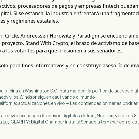
 activos, procesadores de pagos y empresas fintech puedan
pital. Si se estanca, la industria enfrentará una fragmenta
es y regímenes estatales.
n, Circle, Andreessen Horowitz y Paradigm se encuentran en
 proyecto. Stand With Crypto, el brazo de activismo de base
o a los votantes para que presionen a sus senadores.
 solo para fines informativos y no constituye asesoría de inv
su oficina en Washington D.C. para moldear la política de activos digi
nnedy y los Windsor siguen cautivando al mundo
alifornia: actualizaciones en vivo — Las contiendas primarias podrían 
 al mayor exchange de activos digitales de Irán, Nobitex, y a otros 3
 la Ley CLARITY: Digital Chamber insta al Senado a terminar con el e