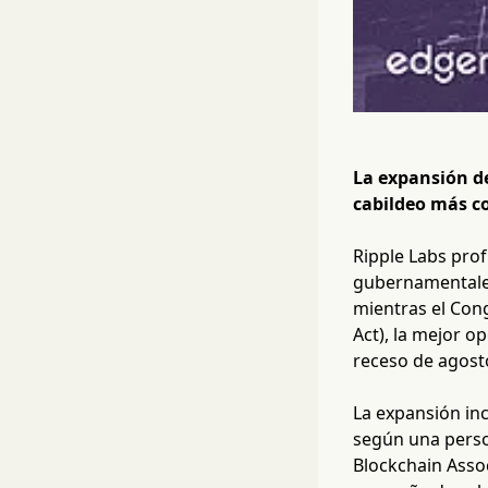
La expansión de
cabildeo más co
Ripple Labs pro
gubernamentales 
mientras el Cong
Act), la mejor o
receso de agost
La expansión inc
según una person
Blockchain Asso