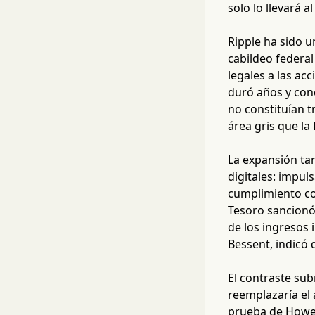
solo lo llevará a
Ripple ha sido u
cabildeo federal
legales a las ac
duró años y con
no constituían t
área gris que la
La expansión ta
digitales: impu
cumplimiento co
Tesoro sancionó
de los ingresos 
Bessent, indicó 
El contraste sub
reemplazaría el 
prueba de Howey