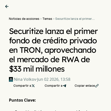

Noticias de acciones
Temas
Securitize lanza el primer


fondo de crédito privado
en TRON, aprovechando el
Securitize lanza el primer
mercado de RWA de $33
mil millones
fondo de crédito privado
en TRON, aprovechando
el mercado de RWA de
$33 mil millones
Nina Volkov
·
Jun 02 2026, 13:58
Compartir a

Compartir a
Copiar enlace

Puntos Clave: