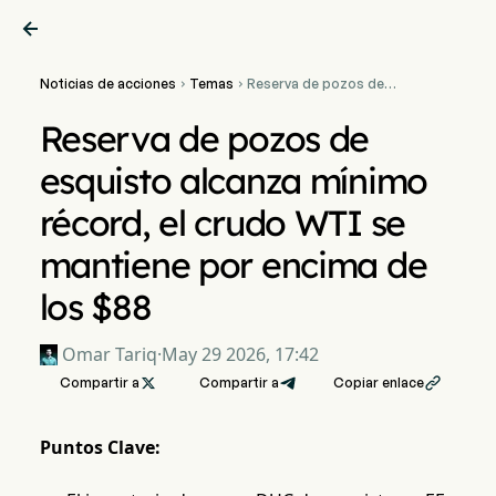

Noticias de acciones
Temas
Reserva de pozos de


esquisto alcanza mínimo
récord, el crudo WTI se
Reserva de pozos de
mantiene por encima de
los $88
esquisto alcanza mínimo
récord, el crudo WTI se
mantiene por encima de
los $88
Omar Tariq
·
May 29 2026, 17:42
Compartir a

Compartir a
Copiar enlace

Puntos Clave: