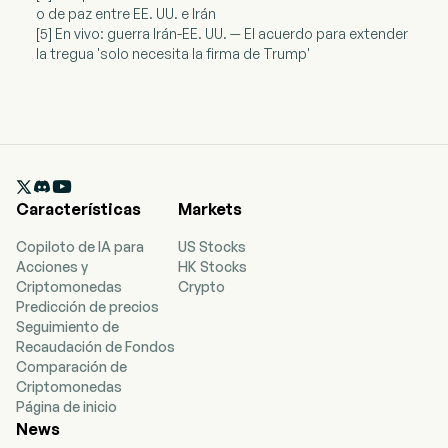
o de paz entre EE. UU. e Irán
[5] En vivo: guerra Irán-EE. UU. — El acuerdo para extender
la tregua 'solo necesita la firma de Trump'

Características
Markets
Copiloto de IA para
US Stocks
Acciones y
HK Stocks
Criptomonedas
Crypto
Predicción de precios
Seguimiento de
Recaudación de Fondos
Comparación de
Criptomonedas
Página de inicio
News