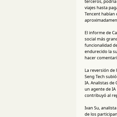
terceros, podría
viajes hasta pag
Tencent habían c
aproximadamente
El informe de Ca
social más gran
funcionalidad de
endurecido la su
hacer comentari
La reversión de 
Seng Tech subió
IA. Analistas de
un agente de IA
contribuyó al rep
Ivan Su, analist
de los participa