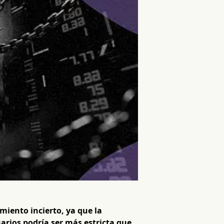
iento incierto, ya que la
arios podría ser más estricta que