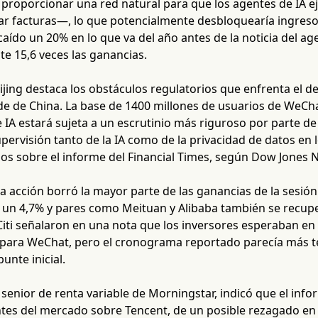
 proporcionar una red natural para que los agentes de IA e
ar facturas—, lo que potencialmente desbloquearía ingresos
aído un 20% en lo que va del año antes de la noticia del age
 15,6 veces las ganancias.
ijing destaca los obstáculos regulatorios que enfrenta el de
de de China. La base de 1400 millones de usuarios de WeCha
 IA estará sujeta a un escrutinio más riguroso por parte d
pervisión tanto de la IA como de la privacidad de datos en 
os sobre el informe del Financial Times, según Dow Jones 
la acción borró la mayor parte de las ganancias de la sesión
 un 4,7% y pares como Meituan y Alibaba también se recupe
 Citi señalaron en una nota que los inversores esperaban e
 para WeChat, pero el cronograma reportado parecía más t
unte inicial.
a senior de renta variable de Morningstar, indicó que el in
ntes del mercado sobre Tencent, de un posible rezagado en 