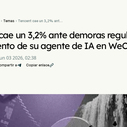
Temas
Tencent cae un 3,2% ante


demoras regulatorias para
el lanzamiento de su
cae un 3,2% ante demoras regul
agente de IA en WeChat
ento de su agente de IA en We
Jun 03 2026, 02:38
ompartir a
Copiar enlace
