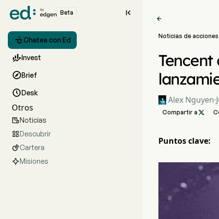

Beta

Noticias de acciones

Chatea con Ed
Tencent 

Invest
lanzami

Brief

Desk
Alex Nguyen
·
Otros
Compartir a

C
Noticias

Descubrir

Puntos clave:
Cartera

Misiones