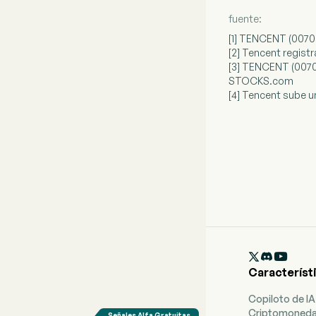
fuente:
[1] TENCENT (0070
[2] Tencent regist
[3] TENCENT (0070
STOCKS.com
[4] Tencent sube u

Característ
Copiloto de IA
Criptomoned