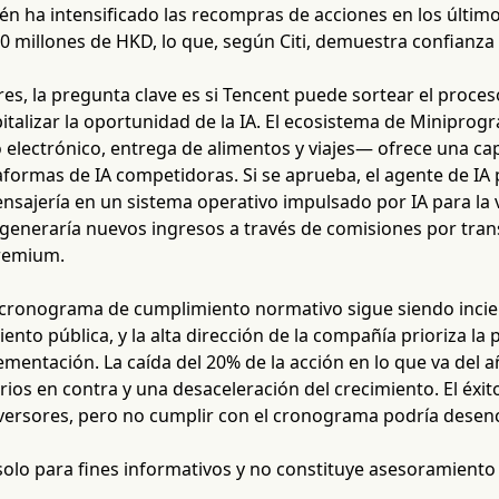
 ha intensificado las recompras de acciones en los último
0 millones de HKD, lo que, según Citi, demuestra confianz
res, la pregunta clave es si Tencent puede sortear el proces
pitalizar la oportunidad de la IA. El ecosistema de Minip
electrónico, entrega de alimentos y viajes— ofrece una cap
taformas de IA competidoras. Si se aprueba, el agente de I
nsajería en un sistema operativo impulsado por IA para la v
generaría nuevos ingresos a través de comisiones por trans
premium.
 cronograma de cumplimiento normativo sigue siendo incie
ento pública, y la alta dirección de la compañía prioriza la 
mentación. La caída del 20% de la acción en lo que va del 
rios en contra y una desaceleración del crecimiento. El éxito
inversores, pero no cumplir con el cronograma podría desen
 solo para fines informativos y no constituye asesoramiento