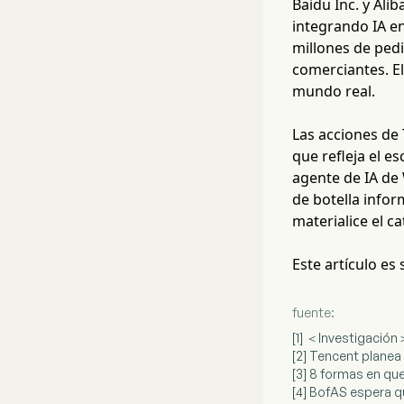
Baidu Inc. y Ali
integrando IA en
millones de ped
comerciantes. E
mundo real.
Las acciones de
que refleja el e
agente de IA de 
de botella infor
materialice el ca
Este artículo es
fuente:
[1] ＜Investigació
[2] Tencent planea
[3] 8 formas en qu
[4] BofAS espera q