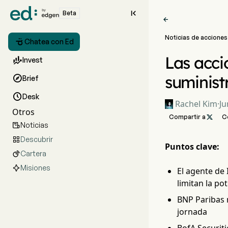

Beta

Noticias de acciones

Chatea con Ed
Las acci

Invest
suminist

Brief

Desk
Rachel Kim
·
Ju
Otros
Compartir a

C
Noticias

Descubrir

Puntos clave:
Cartera

Misiones
El agente de 
limitan la po
BNP Paribas 
jornada