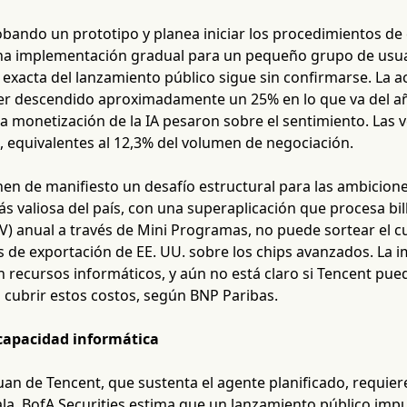
obando un prototipo y planea iniciar los procedimientos de
na implementación gradual para un pequeño grupo de usua
 exacta del lanzamiento público sigue sin confirmarse. La a
r descendido aproximadamente un 25% en lo que va del añ
 monetización de la IA pesaron sobre el sentimiento. Las v
, equivalentes al 12,3% del volumen de negociación.
en de manifiesto un desafío estructural para las ambicione
ás valiosa del país, con una superaplicación que procesa b
) anual a través de Mini Programas, no puede sortear el c
s de exportación de EE. UU. sobre los chips avanzados. La 
recursos informáticos, y aún no está claro si Tencent pued
 cubrir estos costos, según BNP Paribas.
 capacidad informática
an de Tencent, que sustenta el agente planificado, requier
ala. BofA Securities estima que un lanzamiento público impu