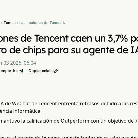
Temas
Las acciones de Tencent


caen un 3,7% por retrasos
en el suministro de chips
ones de Tencent caen un 3,7% po
para su agente de IA en
WeChat
ro de chips para su agente de 
n 03 2026, 06:04
ompartir a
Copiar enlace

IA de WeChat de Tencent enfrenta retrasos debido a las res
tencia informática
mantuvo la calificación de Outperform con un objetivo de 7