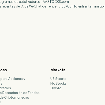
onogramas de catalizadores - AASTOCKS.com
os agentes de IA de WeChat de Tencent (00700.HK) enfrentan múltiple
icas
Markets
 para Acciones y
US Stocks
as
HK Stocks
precios
Crypto
e Recaudación de Fondos
de Criptomonedas
o