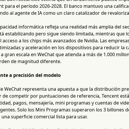
nt para el período 2026-2028. El banco mantuvo una califi
ando al agente de IA como un claro catalizador de revaloriza
pacidad informática refleja una realidad más amplia del sec
tá estabilizando pero sigue siendo limitada, mientras que l
l acceso a los chips más avanzados de Nvidia. Las empresas 
timizadas y aceleración en los dispositivos para reducir la 
a gran escala en WeChat que atienda a más de 1.000 millo
rden de magnitud diferente.
ente a precisión del modelo
de WeChat representa una apuesta a que la distribución prev
r de competir por puntuaciones de referencia, Tencent está
tidad, pagos, mensajería, mini programas y cuentas de vid
gentes. Solo los Mini Programas superaron los 3 billones 
na superficie comercial lista para usar.