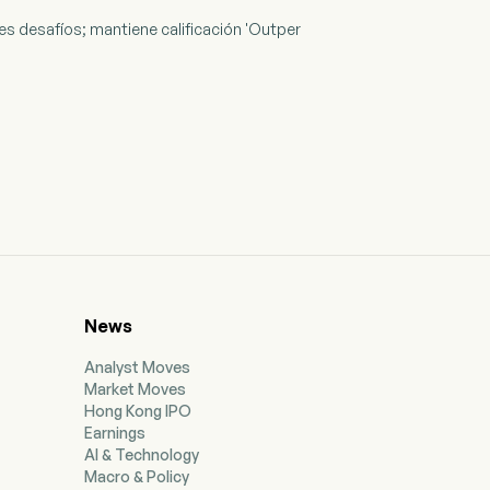
s desafíos; mantiene calificación 'Outper
News
Analyst Moves
Market Moves
Hong Kong IPO
Earnings
AI & Technology
Macro & Policy