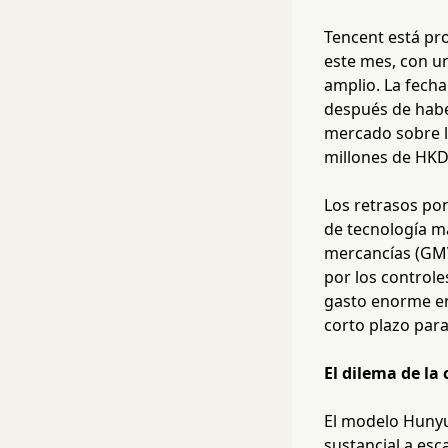
Tencent está pr
este mes, con u
amplio. La fecha
después de habe
mercado sobre la
millones de HKD
Los retrasos pon
de tecnología m
mercancías (GMV
por los controle
gasto enorme en 
corto plazo para
El dilema de la
El modelo Hunyu
sustancial a esc