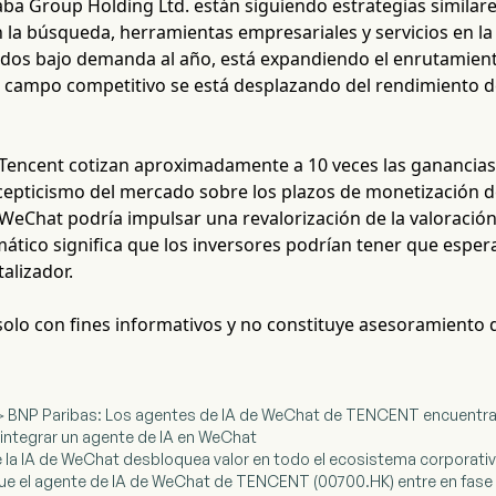
baba Group Holding Ltd. están siguiendo estrategias simila
 la búsqueda, herramientas empresariales y servicios en la
idos bajo demanda al año, está expandiendo el enrutamiento
l campo competitivo se está desplazando del rendimiento de
 Tencent cotizan aproximadamente a 10 veces las ganancia
scepticismo del mercado sobre los plazos de monetización de
WeChat podría impulsar una revalorización de la valoración
mático significa que los inversores podrían tener que espe
talizador.
 solo con fines informativos y no constituye asesoramiento 
n＞BNP Paribas: Los agentes de IA de WeChat de TENCENT encuentran
 integrar un agente de IA en WeChat
e la IA de WeChat desbloquea valor en todo el ecosistema corporati
ue el agente de IA de WeChat de TENCENT (00700.HK) entre en fase be