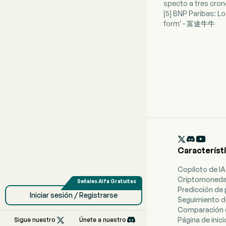
specto a tres cr
[5] BNP Paribas: L
form' - 富途牛牛

Característ
Copiloto de IA
Criptomoned
Predicción de 
Iniciar sesión / Registrarse
Seguimiento d
Comparación 

Página de inici
Sigue nuestro
Únete a nuestro