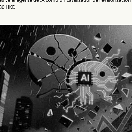
es ve al agente de IA como un catalizador de revalorización
780 HKD