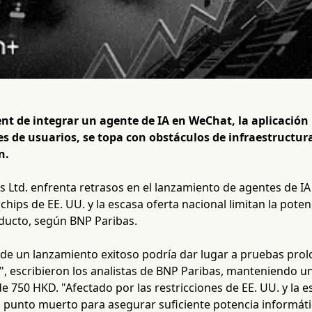
ent de integrar un agente de IA en WeChat, la aplicació
es de usuarios, se topa con obstáculos de infraestructur
n.
 Ltd. enfrenta retrasos en el lanzamiento de agentes de IA
 chips de EE. UU. y la escasa oferta nacional limitan la pote
oducto, según BNP Paribas.
 de un lanzamiento exitoso podría dar lugar a pruebas prol
, escribieron los analistas de BNP Paribas, manteniendo u
de 750 HKD. "Afectado por las restricciones de EE. UU. y la e
 punto muerto para asegurar suficiente potencia informáti