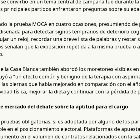
se convirtió en un tema central de campaña fue durante l
os principales partidos enfrentaron preguntas sobre su ed
ado la prueba MOCA en cuatro ocasiones, presumiendo de 
diseñada para detectar signos tempranos de deterioro cogn
jar un reloj, recordar una breve lista de palabras y restar se
s señalan que la exposición repetida a la misma prueba o a
o.
 la Casa Blanca también abordó los moretones visibles en
uyó a "un efecto común y benigno de la terapia con aspirina
de las piernas que había mejorado en comparación con el añ
vidad física, mejorar la dieta y continuar con la pérdida de 
e mercado del debate sobre la aptitud para el cargo
pruebas obligatorias, si es adoptada por alguno de los parti
le en el posicionamiento electoral. Plataformas de apuestas
aumento en el volumen de contratos relacionados con la sal