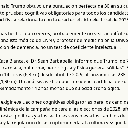
onald Trump obtuvo una puntuación perfecta de 30 en su cu
itó pruebas cognitivas obligatorias para todos los candidat
d física relacionada con la edad en el ciclo electoral de 202
has hecho cuatro veces, probablemente no sea tan difícil supe
, analista médico de CNN y profesor de medicina en la Uni
ión de demencia, no un test de coeficiente intelectual".
Casa Blanca, el Dr. Sean Barbabella, informó que Trump, de 
 cardíaca, pulmonar, neurológica y física general sólidas"
14 libras (6,3 kg) desde abril de 2025, alcanzando las 238 l
(1,90 m). Un análisis asistido por inteligencia artificial de
oximadamente 14 años menos que su edad cronológica.
exigir evaluaciones cognitivas obligatorias para los candid
dinámica de la campaña de cara a las elecciones de 2028, a
stas políticas y a los sectores sensibles a los cambios de 
sa y la regulación de las criptomonedas. La última vez que l