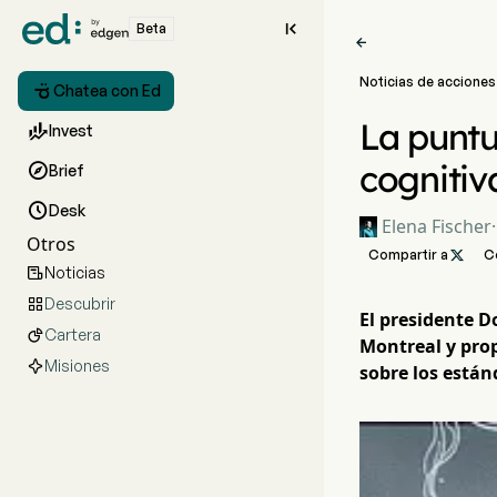

Beta

Noticias de acciones

Chatea con Ed
La puntu

Invest
cognitiv

Brief

Desk
Elena Fischer
·
Otros
Compartir a

C
Noticias

Descubrir

El presidente 
Cartera

Montreal y prop
Misiones
sobre los están