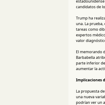
estadounidense 
candidatos de l
Trump ha realiz
una. La prueba, 
tareas como dibu
expertos médico
valor diagnóstic
El memorando de
Barbabella atrib
parte inferior 
aumentar la acti
Implicaciones d
La propuesta de 
una nueva variab
podrían ver un 