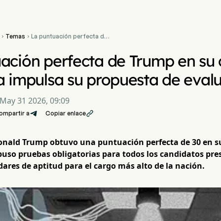
Temas
La puntuación perfecta de


Trump en su cuarta prueba
cognitiva impulsa su
ación perfecta de Trump en su
propuesta de evaluación
obligatoria
a impulsa su propuesta de evalu
May 31 2026, 09:09
ompartir a
Copiar enlace

Donald Trump obtuvo una puntuación perfecta de 30 en s
uso pruebas obligatorias para todos los candidatos pres
dares de aptitud para el cargo más alto de la nación.