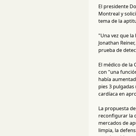
El presidente D
Montreal y solic
tema de la aptitu
"Una vez que la 
Jonathan Reiner
prueba de detecc
El médico de la 
con "una función
había aumentado 
pies 3 pulgadas 
cardíaca en apr
La propuesta de 
reconfigurar la 
mercados de apue
limpia, la defen