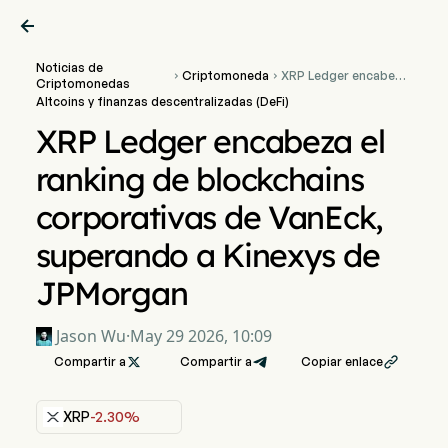

Noticias de
Criptomoneda
XRP Ledger encabeza


Criptomonedas
el ranking de
Altcoins y finanzas descentralizadas (DeFi)
blockchains
corporativas de
XRP Ledger encabeza el
VanEck, superando a
Kinexys de JPMorgan
ranking de blockchains
corporativas de VanEck,
superando a Kinexys de
JPMorgan
Jason Wu
·
May 29 2026, 10:09
Compartir a

Compartir a
Copiar enlace

XRP
-2.30%