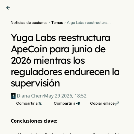

Noticias de acciones
Temas
Yuga Labs reestructura


ApeCoin para junio de
2026 mientras los
Yuga Labs reestructura
reguladores endurecen la
supervisión
ApeCoin para junio de
2026 mientras los
reguladores endurecen la
supervisión
Diana Chen
·
May 29 2026, 18:52
Compartir a

Compartir a
Copiar enlace

Conclusiones clave: