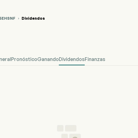
5EHSNF
Dividendos

fico del Precio de Acciones %5EHSNF
efined Dividendos
neral
Pronóstico
Ganando
Dividendos
Finanzas