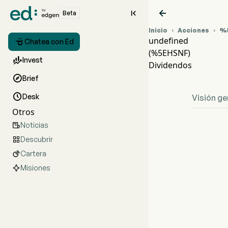


Beta
Inicio
Acciones
%


undefined

Chatea con Ed
(%5EHSNF)
Grá

Invest
Dividendos
und

Brief

Desk
Visión ge
Otros
Noticias

Descubrir

Cartera

Misiones