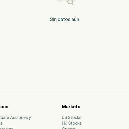
Sin datos aún
icas
Markets
 para Acciones y
US Stocks
as
HK Stocks
precios
Crypto