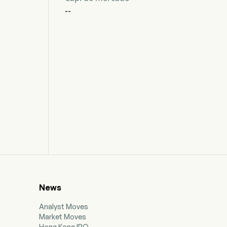
--
News
Analyst Moves
Market Moves
Hong Kong IPO