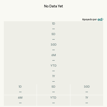
No Data Yet
Apoyado por
1D
--
5D
--
30D
--
6M
--
YTD
--
1Y
--
1D
5D
30D
--
--
--
6M
YTD
1Y
--
--
--