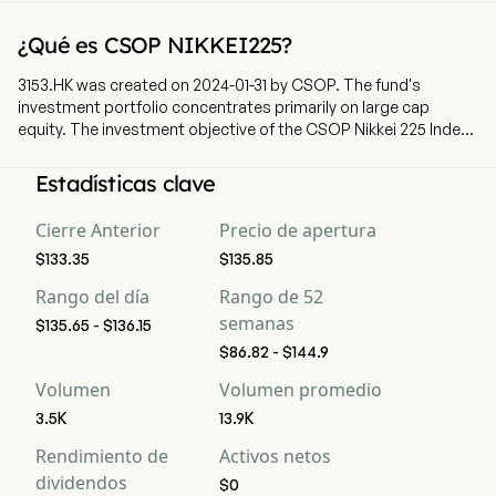
¿Qué es CSOP NIKKEI225?
3153.HK was created on 2024-01-31 by CSOP. The fund's
investment portfolio concentrates primarily on large cap
equity. The investment objective of the CSOP Nikkei 225 Index
ETF is to provide investment results that, before deduction of
fees and expenses, closely correspond to the performance of
Estadísticas clave
the Nikkei Stock Average Index (net total return version) (the
Underlying Index).
Cierre Anterior
Precio de apertura
$133.35
$135.85
Rango del día
Rango de 52
semanas
$135.65 - $136.15
$86.82 - $144.9
Volumen
Volumen promedio
3.5K
13.9K
Rendimiento de
Activos netos
dividendos
$0