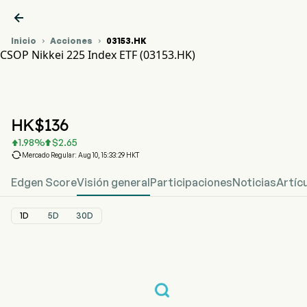

Inicio
Acciones
03153.HK


CSOP Nikkei 225 Index ETF (03153.HK)
Gráfico del Precio de Acciones 03153.HK
CSOP NIKKEI225 (03153.HK)
CSOP Nikkei 225 Index ETF
HK$
136
1.98
%
$
2.65



Mercado Regular: Aug 10, 15:33:29 HKT
Edgen Score
Visión general
Participaciones
Noticias
Artíc
1D
5D
30D