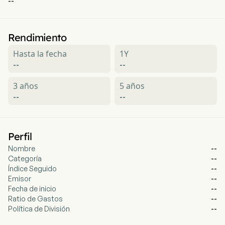
--
Rendimiento
Hasta la fecha
1Y
--
--
3 años
5 años
--
--
Perfil
Nombre
--
Categoría
--
Índice Seguido
--
Emisor
--
Fecha de inicio
--
Ratio de Gastos
--
Política de División
--