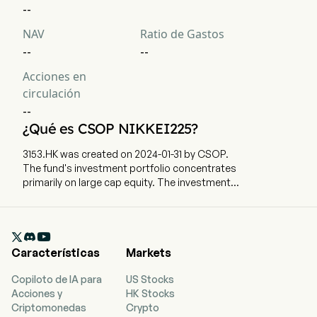
--
NAV
Ratio de Gastos
--
--
Acciones en
circulación
--
¿Qué es CSOP NIKKEI225?
3153.HK was created on 2024-01-31 by CSOP.
The fund's investment portfolio concentrates
primarily on large cap equity. The investment
objective of the CSOP Nikkei 225 Index ETF is to
provide investment results that, before
deduction of fees and expenses, closely

correspond to the performance of the Nikkei
Características
Markets
Stock Average Index (net total return version)
(the Underlying Index).
Copiloto de IA para
US Stocks
Acciones y
HK Stocks
Criptomonedas
Crypto