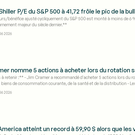
Shiller P/E du S&P 500 à 41,72 frôle le pic de la bul
ours/bénéfice ajusté cycliquement du S&P 500 est monté à moins de 6 % d
rnement majeur du siècle dernier.**
06 2026
er nomme 5 actions à acheter lors du rotation s
 à retenir :** - Jim Cramer a recommandé d'acheter 5 actions lors du rotat
 biens de consommation courante, de la santé et de la distribution - Les
ités d'achat dans les valeurs défensives
06 2026
America atteint un record à 59,90 $ alors que les