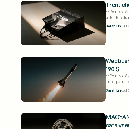
Trent ch
**Points clés
attentes du m
a reculé de 
·
Sarah Lin
Jul 
Wedbush 
190 $
**Points clés
implique une
bénéfices et
·
Sarah Lin
Jul 
MAOYAN E
catalyse