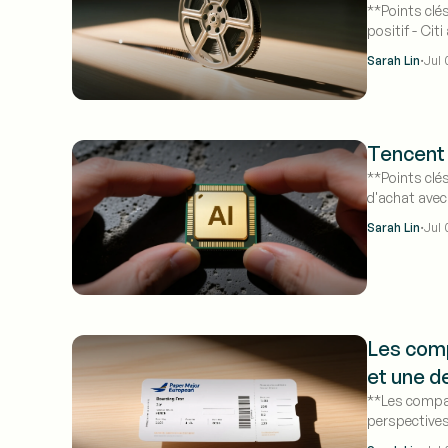
**Points clé
positif - Cit
11 juillet - 
·
Sarah Lin
Jul 
MAOYAN E
Tencent 
**Points clés
d'achat avec 
·
Sarah Lin
Jul 
Les comp
et une 
**Les compag
perspectives