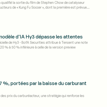
 qualifié la sortie du film de Stephen Chow de catalyseur
ducteurs de « Kung Fu Soccer », dont la première est prévue le
itueront un test clé pour les revenus de distribution de
modèle d'IA Hy3 dépasse les attentes
icielle de Hy3 - BofA Securities attribue à Tencent une note
20 % à 50 % inférieure à celle de la version preview
%, portées par la baisse du carburant
es prix du carburéacteur, une stratégie qui renforce les