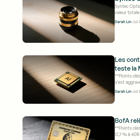
Syntec Optic
valeur total
croissance c
·
Sarah Lin
Jul 
Les cont
teste l
**Points clé
s'est aggravé
balance comm
·
Sarah Lin
Jul 
BofA rel
**Points clés
12,7 % à 408 