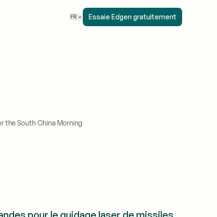
Essaie Edgen gratuitement
FR
or the South China Morning
des pour le guidage laser de missiles