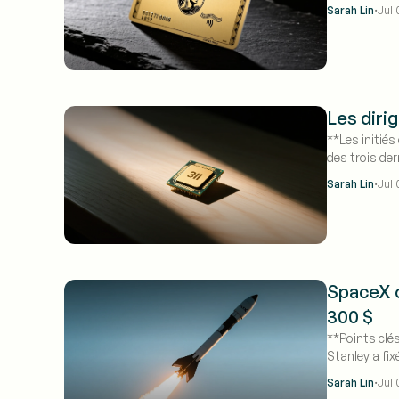
·
Sarah Lin
Jul 
Les dirig
**Les initiés
des trois de
·
Sarah Lin
Jul 
SpaceX o
300 $
**Points clés
Stanley a fi
SpaceX attein
·
Sarah Lin
Jul 