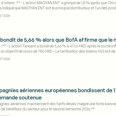
s à retenir :** - L'action MAOYAN ENT a grimpé de 1,8 % après que Citi a
i a indiqué que MAOYAN ENT est le principal distributeur et l'un des pro
Les performances au box-office du film lors de son premier week-end const
07 2026
NT
bondit de 5,66 % alors que BofA affirme que le 
 :** - L'action Tencent a bondi de 5,66 % à 477,6 HKD après la sortie off
un objectif de cours de 780 HKD - La tarification des tokens Hy3 est de 
07 2026
agnies aériennes européennes bondissent de 17 
demande soutenue
nies aériennes maintiennent des tarifs élevés malgré une forte baisse d
 de bénéfices du secteur pour le second semestre 2026.**