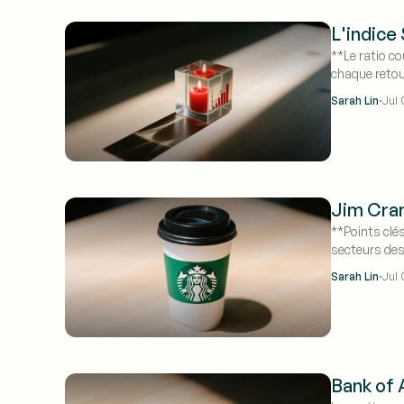
L'indice 
**Le ratio c
chaque retou
·
Sarah Lin
Jul 
Jim Cram
**Points clés
secteurs des
des opportun
·
Sarah Lin
Jul 
Bank of 