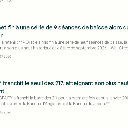
07 2026
et fin à une série de 9 séances de baisse alor
r
 à retenir :** - Oracle a mis fin à une série de neuf séances de baisse, 
t à son plus haut historique de clôture de septembre 2025. - Wall Stree
ntiel de hausse moyen de 82 %.
07 2026
ranchit le seuil des 217, atteignant son plus haut
nt
BP/JPY a franchi la barre des 217 pour la première fois depuis janvier 
nétaire entre la Banque d'Angleterre et la Banque du Japon.**
06 2026