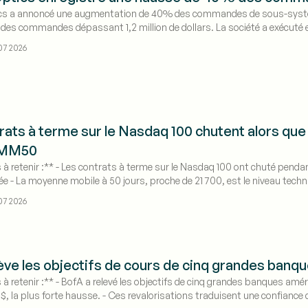
s a annoncé une augmentation de 40% des commandes de sous-systèmes
e des commandes dépassant 1,2 million de dollars. La société a exécut
ontinue alors que les stocks de défense mondiaux sont reconstitués.
07 2026
rats à terme sur le Nasdaq 100 chutent alors qu
a MM50
s à retenir :** - Les contrats à terme sur le Nasdaq 100 ont chuté pend
e - La moyenne mobile à 50 jours, proche de 21 700, est le niveau techniq
erciale américaine et les résultats préliminaires du T2 de Samsung s
07 2026
ève les objectifs de cours de cinq grandes banq
 à retenir :** - BofA a relevé les objectifs de cinq grandes banques amér
$, la plus forte hausse. - Ces revalorisations traduisent une confiance 