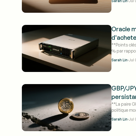
·
Sarah Lin
Jul 
Oracle m
d'achete
**Points clés
% par rappor
avec un pote
·
Sarah Lin
Jul 
GBP/JPY f
persista
**La paire G
politique mo
·
Sarah Lin
Jul 