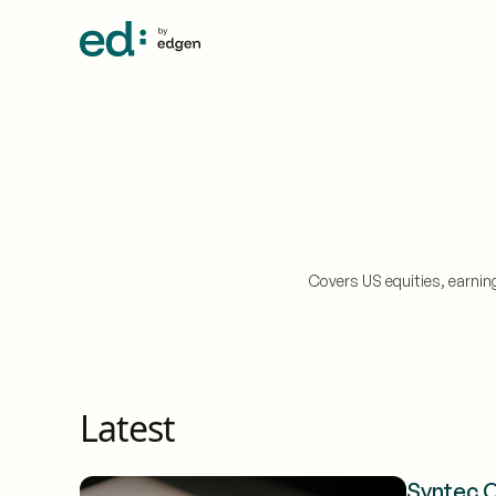
Covers US equities, earni
Latest
Syntec O