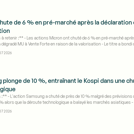
hute de 6 % en pré-marché après la déclaration 
tion
 à retenir :** - Les actions Micron ont chuté de 6 % en pré-marché après 
a dégradé MU à Vente Forte en raison de la valorisation - Le titre a bo
our l'IA
07 2026
plonge de 10 %, entraînant le Kospi dans une c
ogique
s :** - L'action Samsung a chuté de près de 10 % malgré des prévisions d
 % alors que la déroute technologique a balayé les marchés asiatiques -
ans le golfe Persique
07 2026