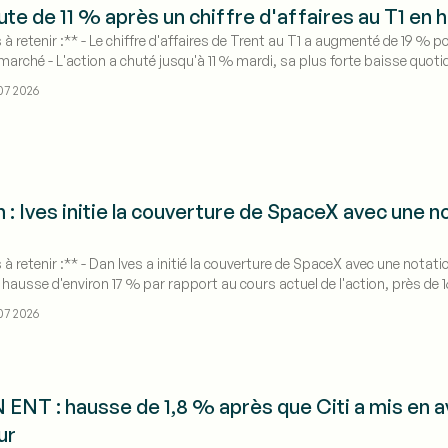
ute de 11 % après un chiffre d'affaires au T1 en 
 à retenir :** - Le chiffre d'affaires de Trent au T1 a augmenté de 19 % 
arché - L'action a chuté jusqu'à 11 % mardi, sa plus forte baisse quotid
12,2 % sur un an, signalant une baisse de productivité des magasins
07 2026
: Ives initie la couverture de SpaceX avec une n
 à retenir :** - Dan Ives a initié la couverture de SpaceX avec une notati
 hausse d'environ 17 % par rapport au cours actuel de l'action, près de 
 l'IA comme l'opportunité à long terme.
07 2026
NT : hausse de 1,8 % après que Citi a mis en 
ur