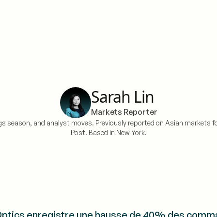
Sarah Lin
Markets Reporter
ngs season, and analyst moves. Previously reported on Asian markets f
Post. Based in New York.
ptics enregistre une hausse de 40% des comman