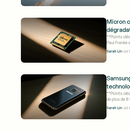
Micron c
dégrada
**Points clés
Paul Franke 
de mémoire p
·
Sarah Lin
Jul 
Samsung 
technol
**Points clé
de plus de 8
des navires d
·
Sarah Lin
Jul 