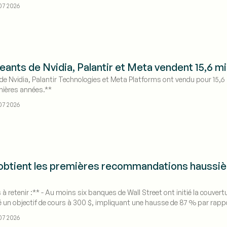
07 2026
eants de Nvidia, Palantir et Meta vendent 15,6 mil
 de Nvidia, Palantir Technologies et Meta Platforms ont vendu pour 15,6 
rnières années.**
07 2026
btient les premières recommandations haussière
 à retenir :** - Au moins six banques de Wall Street ont initié la couver
xé un objectif de cours à 300 $, impliquant une hausse de 87 % par rappo
dront 319 milliards de dollars d'ici 2030.
07 2026