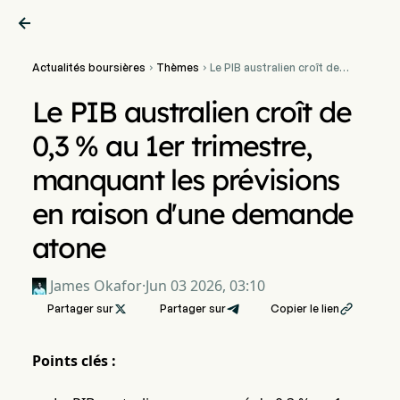

Actualités boursières
Thèmes
Le PIB australien croît de


0,3 % au 1er trimestre,
manquant les prévisions en
Le PIB australien croît de
raison d'une demande
atone
0,3 % au 1er trimestre,
manquant les prévisions
en raison d'une demande
atone
James Okafor
·
Jun 03 2026, 03:10
Partager sur

Partager sur
Copier le lien

Points clés :