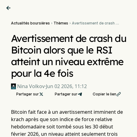

Actualités boursières
Thèmes
Avertissement de crash du


Bitcoin alors que le RSI
atteint un niveau extrême
Avertissement de crash du
pour la 4e fois
Bitcoin alors que le RSI
atteint un niveau extrême
pour la 4e fois
Nina Volkov
·
Jun 02 2026, 11:12
Partager sur

Partager sur
Copier le lien

Bitcoin fait face à un avertissement imminent de
krach après que son indice de force relative
hebdomadaire soit tombé sous les 30 début
février 2026, un niveau atteint seulement trois