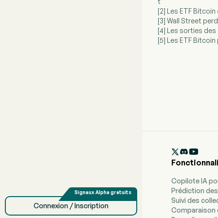
t
[2] Les ETF Bitcoin
[3] Wall Street per
[4] Les sorties des
[5] Les ETF Bitcoin

Fonctionnal
Copilote IA p
Prédiction des
Suivi des coll
Connexion / Inscription
Comparaison 