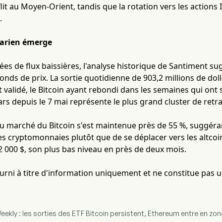
lit au Moyen-Orient, tandis que la rotation vers les actions I
.
rarien émerge
es de flux baissières, l'analyse historique de Santiment su
nds de prix. La sortie quotidienne de 903,2 millions de do
t validé, le Bitcoin ayant rebondi dans les semaines qui ont s
lars depuis le 7 mai représente le plus grand cluster de ret
u marché du Bitcoin s'est maintenue près de 55 %, suggéran
 cryptomonnaies plutôt que de se déplacer vers les altcoin
2 000 $, son plus bas niveau en près de deux mois.
fourni à titre d'information uniquement et ne constitue pas 
eekly : les sorties des ETF Bitcoin persistent, Ethereum entre en zo