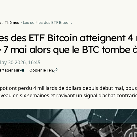
s
Thèmes
Les sorties des ETF Bitcoin


atteignent 4 milliards de
dollars depuis le 7 mai
es des ETF Bitcoin atteignent 4 
alors que le BTC tombe à
72 500 $
e 7 mai alors que le BTC tombe 
ay 30 2026, 16:45
artager sur
Copier le lien

spot ont perdu 4 milliards de dollars depuis début mai, po
iveau en six semaines et ravivant un signal d'achat contrar