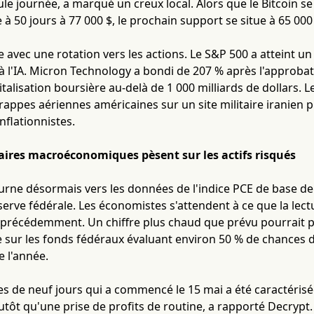
ule journée, a marqué un creux local. Alors que le Bitcoin 
 50 jours à 77 000 $, le prochain support se situe à 65 000 $,
e avec une rotation vers les actions. Le S&P 500 a atteint u
s à l'IA. Micron Technology a bondi de 207 % après l'approba
talisation boursière au-delà de 1 000 milliards de dollars. L
frappes aériennes américaines sur un site militaire iranien
nflationnistes.
aires macroéconomiques pèsent sur les actifs risqués
ourne désormais vers les données de l'indice PCE de base de v
serve fédérale. Les économistes s'attendent à ce que la lec
 précédemment. Un chiffre plus chaud que prévu pourrait pr
e sur les fonds fédéraux évaluant environ 50 % de chances 
de l'année.
ies de neuf jours qui a commencé le 15 mai a été caractéris
lutôt qu'une prise de profits de routine, a rapporté Decrypt