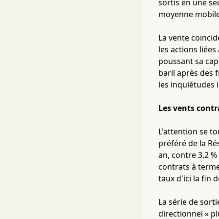
sortis en une se
moyenne mobile à
La vente coïncid
les actions liée
poussant sa capi
baril après des 
les inquiétudes i
Les vents contr
L'attention se t
préféré de la Ré
an, contre 3,2 %
contrats à term
taux d'ici la fin 
La série de sort
directionnel » p