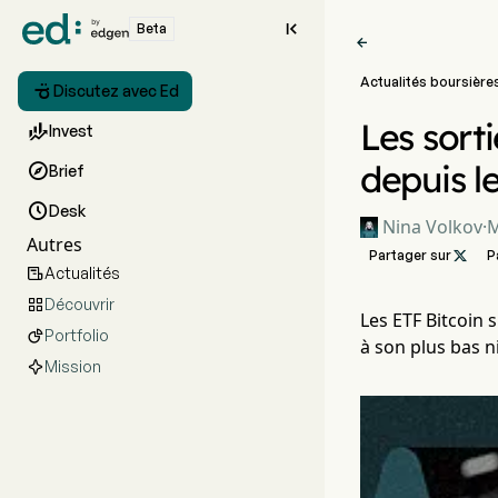

Beta

Actualités boursière

Discutez avec Ed
Les sorti

Invest
depuis l

Brief

Desk
Nina Volkov
·
M
Autres
Partager sur

P
Actualités

Découvrir

Les ETF Bitcoin 
Portfolio

à son plus bas n
Mission