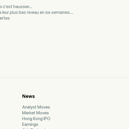
 c'est haussier...
à leur plus bas niveau en six semaines...
pertes
News
Analyst Moves
Market Moves
Hong Kong IPO
Earnings