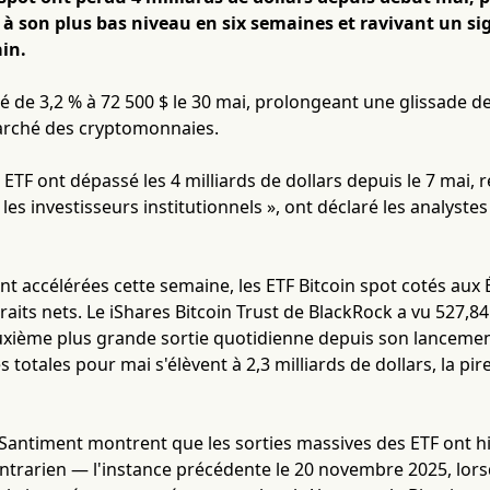
 son plus bas niveau en six semaines et ravivant un sig
in.
té de 3,2 % à 72 500 $ le 30 mai, prolongeant une glissade de 
arché des cryptomonnaies.
s ETF ont dépassé les 4 milliards de dollars depuis le 7 mai, 
es investisseurs institutionnels », ont déclaré les analyst
ont accélérées cette semaine, les ETF Bitcoin spot cotés aux 
raits nets. Le iShares Bitcoin Trust de BlackRock a vu 527,84
uxième plus grande sortie quotidienne depuis son lancemen
es totales pour mai s'élèvent à 2,3 milliards de dollars, la 
Santiment montrent que les sorties massives des ETF ont
ntrarien — l'instance précédente le 20 novembre 2025, lorsq