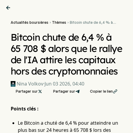

Actualités boursières
Thèmes
Bitcoin chute de 6,4 % à


65 708 $ alors que le rallye
de l'IA attire les capitaux
Bitcoin chute de 6,4 % à
hors des cryptomonnaies
65 708 $ alors que le rallye
de l'IA attire les capitaux
hors des cryptomonnaies
Nina Volkov
·
Jun 03 2026, 04:40
Partager sur

Partager sur
Copier le lien

Points clés :
Le Bitcoin a chuté de 6,4 % pour atteindre un
plus bas sur 24 heures à 65 708 $ lors des