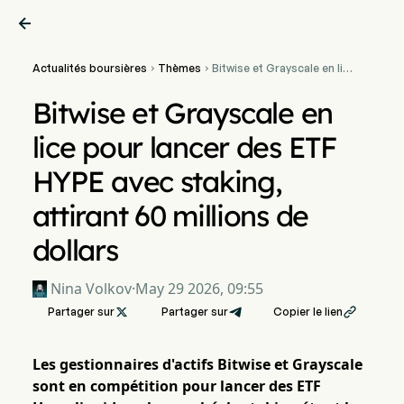

Actualités boursières
Thèmes
Bitwise et Grayscale en lice


pour lancer des ETF HYPE
avec staking, attirant 60
Bitwise et Grayscale en
millions de dollars
lice pour lancer des ETF
HYPE avec staking,
attirant 60 millions de
dollars
Nina Volkov
·
May 29 2026, 09:55
Partager sur

Partager sur
Copier le lien

Les gestionnaires d'actifs Bitwise et Grayscale
sont en compétition pour lancer des ETF