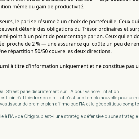
nition même du gain de productivité.
seurs, le pari se résume à un choix de portefeuille. Ceux qui 
peuvent détenir des obligations du Trésor ordinaires et sur
 demi-point à un point de pourcentage par an. Ceux qui en 
el proche de 2 % — une assurance qui coûte un peu de r
 Une répartition 50/50 couvre les deux directions.
fourni à titre d'information uniquement et ne constitue pas 
: Wall Street parie discrètement sur l'IA pour vaincre l'inflation
 est loin d'atteindre son pic — et c'est une terrible nouvelle pour un m
investisseur de premier plan affirme que l'IA et la géopolitique compten
rvie à l'IA » de Citigroup est-il une stratégie défensive ou une stratég