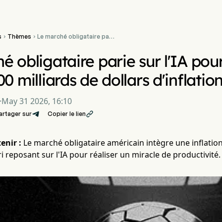
s
Thèmes
Le marché obligataire parie


sur l'IA pour résoudre
l'énigme des 36 000
é obligataire parie sur l'IA pou
milliards de dollars
d'inflation
0 milliards de dollars d'inflatio
·
May 31 2026, 16:10
artager sur
Copier le lien

enir :
Le marché obligataire américain intègre une inflation
i reposant sur l'IA pour réaliser un miracle de productivité.