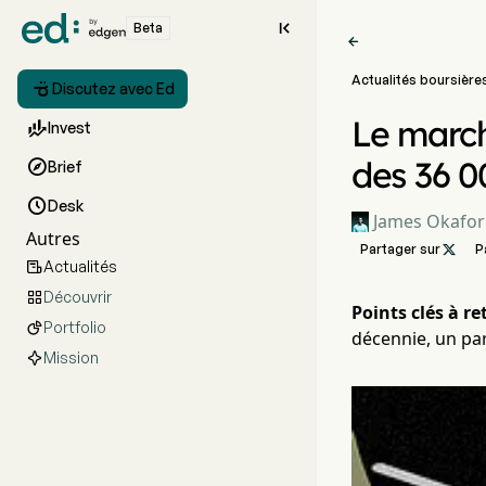

Beta

Actualités boursière

Discutez avec Ed
Le march

Invest
des 36 00

Brief

Desk
James Okafor
Autres
Partager sur

P
Actualités

Découvrir

Points clés à ret
Portfolio

décennie, un par
Mission