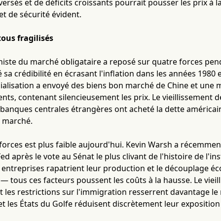
rsés et de déficits croissants pourrait pousser les prix à
et de sécurité évident.
tous fragilisés
nniste du marché obligataire a reposé sur quatre forces pe
 sa crédibilité en écrasant l'inflation dans les années 1980 
ialisation a envoyé des biens bon marché de Chine et une 
s, contenant silencieusement les prix. Le vieillissement de
banques centrales étrangères ont acheté la dette américaine
e marché.
forces est plus faible aujourd'hui. Kevin Warsh a récemmen
ed après le vote au Sénat le plus clivant de l'histoire de l'in
entreprises rapatrient leur production et le découplage éc
 — tous ces facteurs poussent les coûts à la hausse. Le vieil
 et les restrictions sur l'immigration resserrent davantage l
et les États du Golfe réduisent discrètement leur exposition 