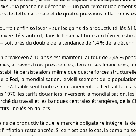
5 % sur la prochaine décennie — un pari remarquablement 
lars de dette nationale et de quatre pressions inflationniste
ourrait enfin se lever » sur les gains de productivité liés à l'I
niversité Stanford, dans le Financial Times en février, estim
— soit près du double de la tendance de 1,4 % de la décenn
ion breakeven à 10 ans s'est maintenu autour de 2,45 % pen
ies, à travers trois présidences, deux crises financières, un
 stabilité persiste alors même que quatre forces structurelle
 de la Fed, la mondialisation, le vieillissement de la populat
 — s'affaiblissent toutes simultanément. La Fed fait face à s
s 1970, les tarifs douaniers inversent la mondialisation, les
rché du travail et les banques centrales étrangères, de la Ch
tifs libellés en dollars.
 gains de productivité que le marché obligataire intègre, la d
 l'inflation reste ancrée. Si ce n'est pas le cas, la combinaiso