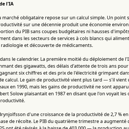
de l'IA
u marché obligataire repose sur un calcul simple. Un point
roductivité sur une décennie produit une économie environ 
portion du PIB sans coupes budgétaires ni hausses d'impôts. 
ent dans les secteurs de services à cols blancs qui alimente
 radiologie et découverte de médicaments.
 dans le calendrier. La première moitié du déploiement de l'IA
ant des gigawatts, des délais d'attente de trois ans pour 
gagnant six chiffres et des prix de l'électricité grimpant da
e calcul. Le gain de productivité vient plus tard — s'il vient
eaux en 1990, mais les gains de productivité ne sont appar
ert Solow plaisantait en 1987 en disant que l'on voyait les
roductivité.
Brynjolfsson d'une croissance de la productivité de 2,7 % en 
hase de récolte. Le PIB du quatrième trimestre a augmenté d
25 ont été révisés à la baisse de 403 000 — la production