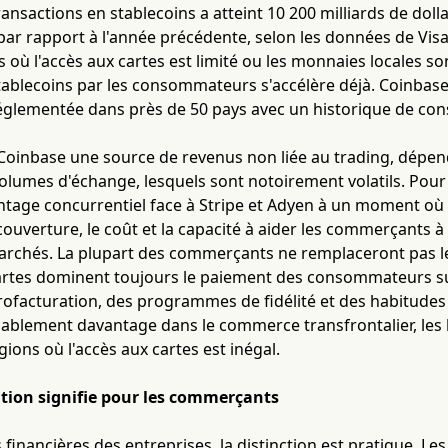
ansactions en stablecoins a atteint 10 200 milliards de doll
ar rapport à l'année précédente, selon les données de Visa
s où l'accès aux cartes est limité ou les monnaies locales so
stablecoins par les consommateurs s'accélère déjà. Coinbas
églementée dans près de 50 pays avec un historique de cons
 Coinbase une source de revenus non liée au trading, dépend
olumes d'échange, lesquels sont notoirement volatils. Pour
ntage concurrentiel face à Stripe et Adyen à un moment où
a couverture, le coût et la capacité à aider les commerçants 
rchés. La plupart des commerçants ne remplaceront pas les
cartes dominent toujours le paiement des consommateurs s
ofacturation, des programmes de fidélité et des habitudes di
ablement davantage dans le commerce transfrontalier, les 
gions où l'accès aux cartes est inégal.
ation signifie pour les commerçants
 financières des entreprises, la distinction est pratique. L