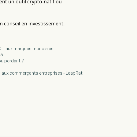
ent un outil crypto-natif ou
un conseil en investissement.
SDT aux marques mondiales
26
 ou perdant ?
s aux commerçants entreprises - LeapRat