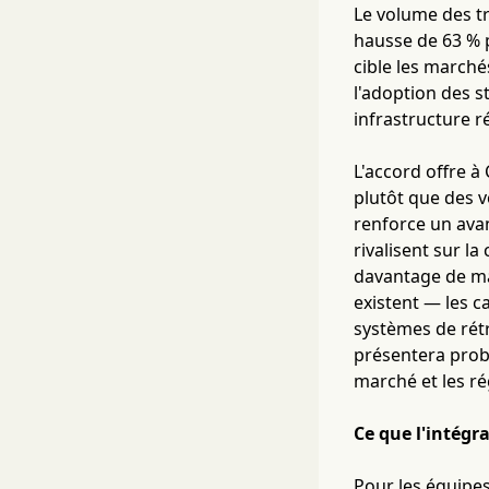
Le volume des tr
hausse de 63 % p
cible les marché
l'adoption des 
infrastructure r
L'accord offre à
plutôt que des v
renforce un ava
rivalisent sur l
davantage de ma
existent — les 
systèmes de rétr
présentera prob
marché et les ré
Ce que l'intégr
Pour les équipes