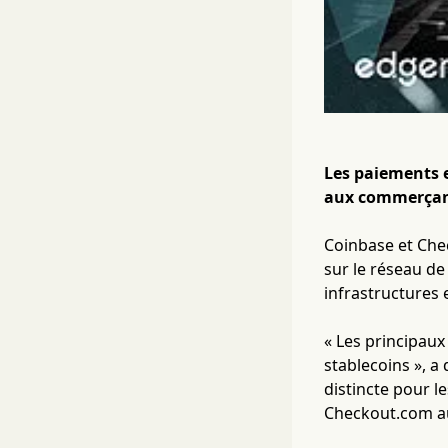
Les paiements 
aux commerçant
Coinbase et Ch
sur le réseau de
infrastructures e
« Les principau
stablecoins », 
distincte pour l
Checkout.com au