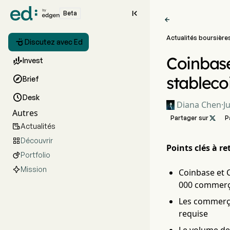

Beta

Actualités boursière

Discutez avec Ed
Coinbase

Invest
stableco

Brief

Desk
Diana Chen
·
J
Autres
Partager sur

P
Actualités

Découvrir

Points clés à ret
Portfolio

Mission
Coinbase et 
000 commerç
Les commerçan
requise