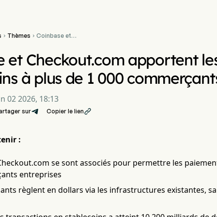
s
Thèmes
Coinbase et


Checkout.com apportent
les paiements en
 et Checkout.com apportent le
stablecoins à plus de 1 000
commerçants
ins à plus de 1 000 commerçant
un 02 2026, 18:13
artager sur
Copier le lien

enir :
Checkout.com se sont associés pour permettre les paiemen
ants entreprises
ts règlent en dollars via les infrastructures existantes, sa