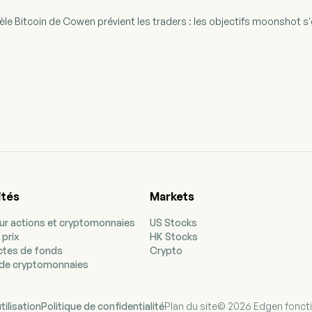
èle Bitcoin de Cowen prévient les traders : les objectifs moonshot 
ités
Markets
our actions et cryptomonnaies
US Stocks
 prix
HK Stocks
ectes de fonds
Crypto
de cryptomonnaies
tilisation
Politique de confidentialité
Plan du site
© 2026 Edgen fonct