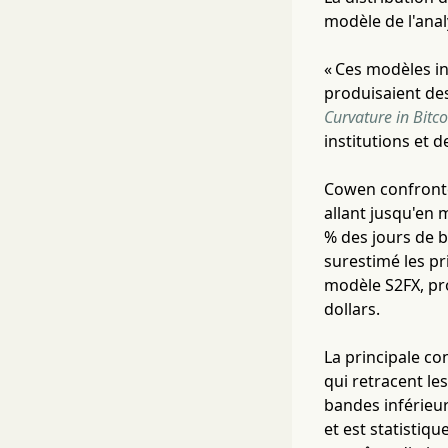
modèle de l'ana
« Ces modèles in
produisaient des
Curvature in Bitco
institutions et d
Cowen confronte
allant jusqu'en m
% des jours de 
surestimé les pr
modèle S2FX, pro
dollars.
La principale con
qui retracent les
bandes inférieur
et est statistiq