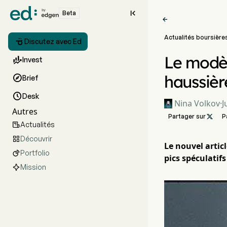

Beta

Actualités boursière

Discutez avec Ed
Le modèl

Invest
haussièr

Brief

Desk
Nina Volkov
·
J
Autres
Partager sur

P
Actualités

Découvrir

Le nouvel artic
Portfolio

pics spéculatifs
Mission