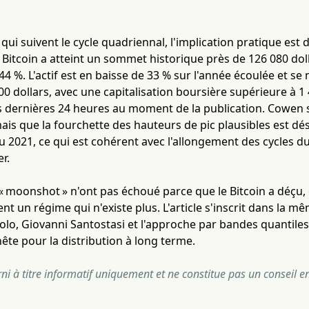
 qui suivent le cycle quadriennal, l'implication pratique est 
 Bitcoin a atteint un sommet historique près de 126 080 dol
44 %. L'actif est en baisse de 33 % sur l'année écoulée et se
0 dollars, avec une capitalisation boursière supérieure à 1 4
s dernières 24 heures au moment de la publication. Cowen s
mais que la fourchette des hauteurs de pic plausibles est dé
u 2021, ce qui est cohérent avec l'allongement des cycles du
r.
 moonshot » n'ont pas échoué parce que le Bitcoin a déçu, 
ent un régime qui n'existe plus. L'article s'inscrit dans la m
ololo, Giovanni Santostasi et l'approche par bandes quantile
te pour la distribution à long terme.
urni à titre informatif uniquement et ne constitue pas un conseil e