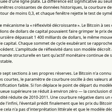
uée d'une ligne plate. La différence est significative au seui
7 fenêtres croissantes de données historiques, la courbure 
tour de moins 0,3, et chaque fenêtre rejette le test de symé
 mécanisme la « réflexivité décroissante ». Le Bitcoin à ses
lions de dollars de capital pouvaient faire grimper le prix d
oursière dépassait 1 400 milliards de dollars, le même mou
e capital. Chaque sommet de cycle exubérant se rapproche
cédent. L'amplitude de réflexivité dans son modèle décroît 
mande structurelle en tant qu'actif monétaire continue de s
stable.
re sept sections à ses propres réserves. Le Bitcoin n'a connu
s courtes, le paramètre de courbure oscille à des valeurs 
fication faible. Si l'on déplace le point de départ du modèle
queue supérieure se réduit à environ zéro — la conclusion
idité réduite de 2010-2011. Une courbure négative dans un
de l'infini, l'éventail prédit finalement que les prix du Bitc
 cela n'a pas d'interprétation littérale et que le modèle déc