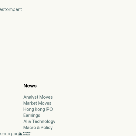
s'estompent
News
Analyst Moves
Market Moves
Hong Kong IPO
Earnings
AI & Technology
Macro & Policy
ionné par