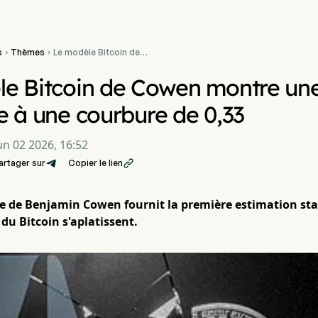
s
Thèmes
Le modèle Bitcoin de


Cowen montre une
atténuation haussière à
e Bitcoin de Cowen montre une
une courbure de 0,33
e à une courbure de 0,33
un 02 2026, 16:52
artager sur
Copier le lien

le de Benjamin Cowen fournit la première estimation stati
 du Bitcoin s'aplatissent.