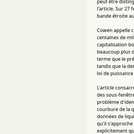
peut être disting
l'article. Sur 2
bande étroite au
Cowen appelle ce
centaines de mil
capitalisation b
beaucoup plus d
terme que le pré
tandis que la de
loi de puissance 
L'article consac
des sous-fenêtre
problème d'identi
courbure de la 
données de liqu
qu'il s'approche 
explicitement que