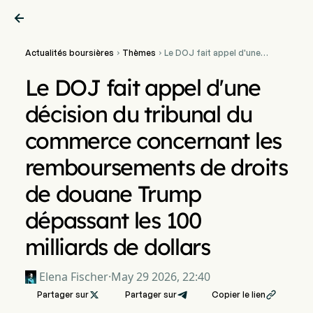

Actualités boursières
Thèmes
Le DOJ fait appel d'une


décision du tribunal du
commerce concernant les
Le DOJ fait appel d'une
remboursements de droits
de douane Trump
décision du tribunal du
dépassant les 100 milliards
de dollars
commerce concernant les
remboursements de droits
de douane Trump
dépassant les 100
milliards de dollars
Elena Fischer
·
May 29 2026, 22:40
Partager sur

Partager sur
Copier le lien
