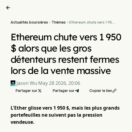

Actualités boursières
Thèmes
Ethereum chute vers 1 950


$ alors que les gros
détenteurs restent fermes
Ethereum chute vers 1 950
lors de la vente massive
$ alors que les gros
détenteurs restent fermes
lors de la vente massive
Jason Wu
·
May 28 2026, 20:06
Partager sur

Partager sur
Copier le lien

L'Ether glisse vers 1 950 $, mais les plus grands
portefeuilles ne suivent pas la pression
vendeuse.