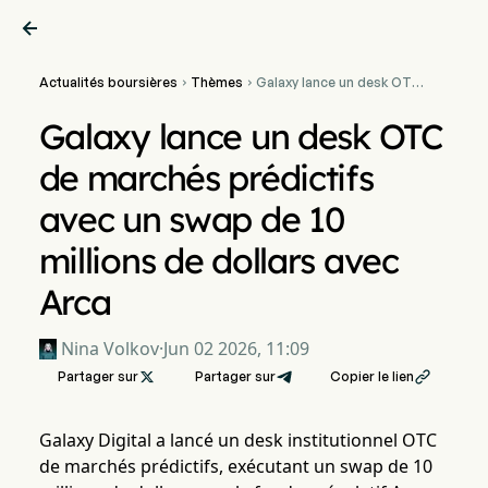

Actualités boursières
Thèmes
Galaxy lance un desk OTC


de marchés prédictifs
avec un swap de 10 millions
Galaxy lance un desk OTC
de dollars avec Arca
de marchés prédictifs
avec un swap de 10
millions de dollars avec
Arca
Nina Volkov
·
Jun 02 2026, 11:09
Partager sur

Partager sur
Copier le lien

Galaxy Digital a lancé un desk institutionnel OTC
de marchés prédictifs, exécutant un swap de 10