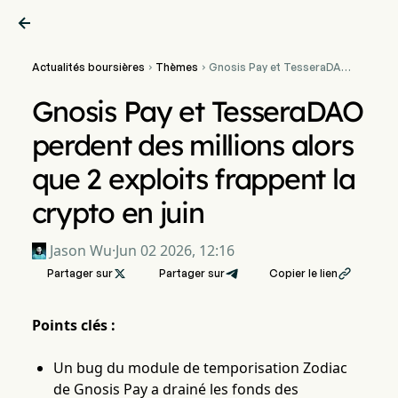

Actualités boursières
Thèmes
Gnosis Pay et TesseraDAO


perdent des millions alors
que 2 exploits frappent la
Gnosis Pay et TesseraDAO
crypto en juin
perdent des millions alors
que 2 exploits frappent la
crypto en juin
Jason Wu
·
Jun 02 2026, 12:16
Partager sur

Partager sur
Copier le lien

Points clés :
Un bug du module de temporisation Zodiac
de Gnosis Pay a drainé les fonds des