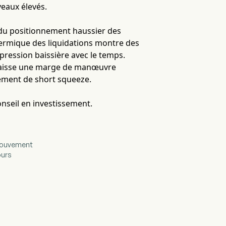
eaux élevés.
 du positionnement haussier des
hermique des liquidations montre des
pression baissière avec le temps.
 laisse une marge de manœuvre
nement de short squeeze.
onseil en investissement.
 mouvement
ours