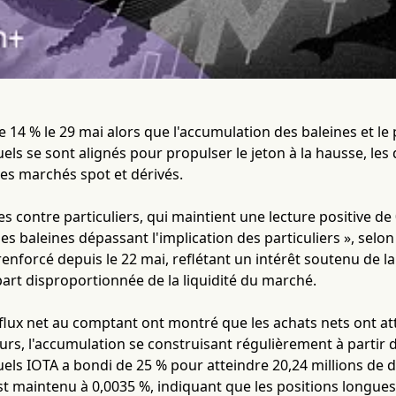
 14 % le 29 mai alors que l'accumulation des baleines et l
els se sont alignés pour propulser le jeton à la hausse, l
les marchés spot et dérivés.
nes contre particuliers, qui maintient une lecture positive d
es baleines dépassant l'implication des particuliers », selo
 renforcé depuis le 22 mai, reflétant un intérêt soutenu de 
art disproportionnée de la liquidité du marché.
lux net au comptant ont montré que les achats nets ont att
urs, l'accumulation se construisant régulièrement à partir de
els IOTA a bondi de 25 % pour atteindre 20,24 millions de do
st maintenu à 0,0035 %, indiquant que les positions longu