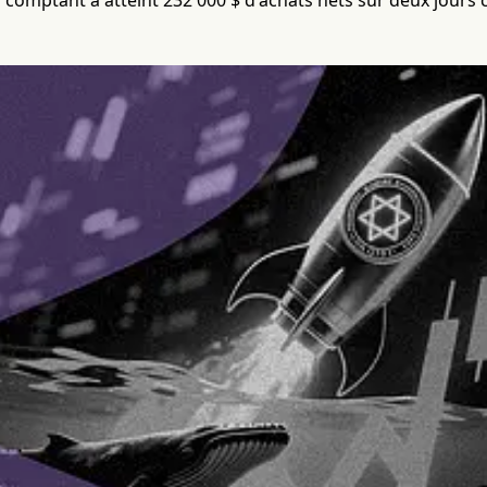
u comptant a atteint 232 000 $ d'achats nets sur deux jours 