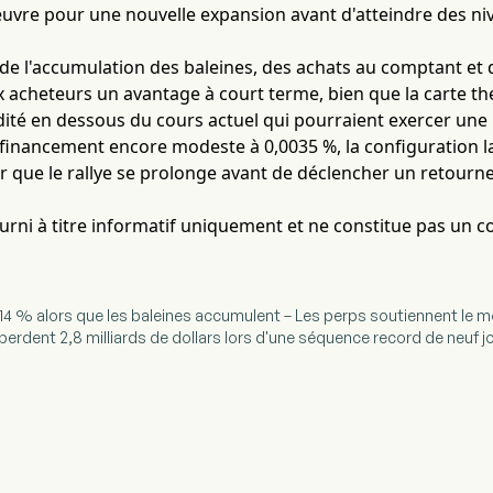
re pour une nouvelle expansion avant d'atteindre des niv
de l'accumulation des baleines, des achats au comptant et
 acheteurs un avantage à court terme, bien que la carte t
idité en dessous du cours actuel qui pourraient exercer une 
 financement encore modeste à 0,0035 %, la configuration
ur que le rallye se prolonge avant de déclencher un retour
fourni à titre informatif uniquement et ne constitue pas un c
e 14 % alors que les baleines accumulent – Les perps soutiennent le
 perdent 2,8 milliards de dollars lors d'une séquence record de neuf j