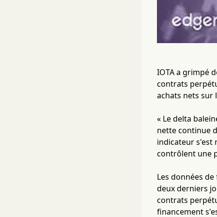
IOTA a grimpé de
contrats perpétu
achats nets sur 
« Le delta balei
nette continue d
indicateur s'est
contrôlent une p
Les données de f
deux derniers jo
contrats perpétu
financement s'e