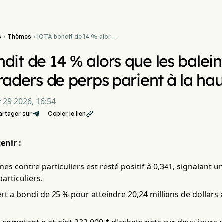
s
Thèmes
IOTA bondit de 14 % alors


que les baleines
accumulent et que les
dit de 14 % alors que les balei
traders de perps parient à
la hausse
traders de perps parient à la ha
 29 2026, 16:54
artager sur
Copier le lien

enir :
ines contre particuliers est resté positif à 0,341, signalant
particuliers.
ert a bondi de 25 % pour atteindre 20,24 millions de dollars