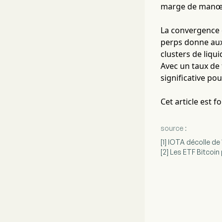
marge de manœuv
La convergence 
perps donne aux
clusters de liqu
Avec un taux de
significative po
Cet article est 
source :
[1] IOTA décolle d
[2] Les ETF Bitcoin