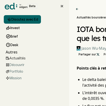

Beta

Actualités boursière

Discutez avec Ed
IOTA bon

Invest
que les 

Brief

Desk
Jason Wu
·
May
Autres
Partager sur

P
Actualités

Découvrir

Points clés à ret
Portfolio

Mission
Le delta bale
l'activité des 
L'intérêt ouv
de 0,0035 %.