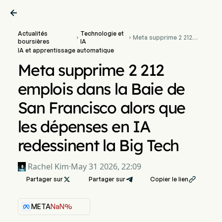

Actualités
Technologie et
Meta supprime 2 212


boursières
IA
emplois dans la Baie de
IA et apprentissage automatique
San Francisco alors que
les dépenses en IA
Meta supprime 2 212
redessinent la Big Tech
emplois dans la Baie de
San Francisco alors que
les dépenses en IA
redessinent la Big Tech
Rachel Kim
·
May 31 2026, 22:09
Partager sur

Partager sur
Copier le lien

META
NaN%