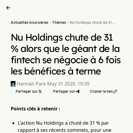

Actualités boursières
Thèmes
Nu Holdings chute de 31 %


alors que le géant de la
fintech se négocie à 6 fois
Nu Holdings chute de 31
les bénéfices à terme
% alors que le géant de la
fintech se négocie à 6 fois
les bénéfices à terme
Hannah Park
·
May 31 2026, 19:39
Partager sur

Partager sur
Copier le lien

Points clés à retenir :
L'action Nu Holdings a chuté de 31 % par
rapport à ses récents sommets, pour une