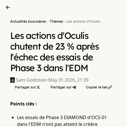

Actualités boursières
Thèmes
Les actions d'Oculis


chutent de 23 % après
l'échec des essais de
Les actions d'Oculis
Phase 3 dans l'EDM
chutent de 23 % après
l'échec des essais de
Phase 3 dans l'EDM
Sam Goldstein
·
May 31 2026, 21:39
Partager sur

Partager sur
Copier le lien

Points clés :
Les essais de Phase 3 DIAMOND d'OCS-01
dans l'EDM n'ont pas atteint le critère