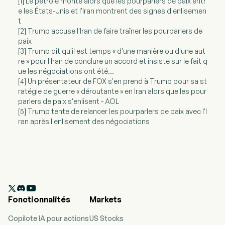
[1] Le pétrole monte alors que les pourparlers de paix entr
e les États-Unis et l'Iran montrent des signes d'enlisemen
t
[2] Trump accuse l'Iran de faire traîner les pourparlers de
paix
[3] Trump dit qu'il est temps « d'une manière ou d'une aut
re » pour l'Iran de conclure un accord et insiste sur le fait q
ue les négociations ont été...
[4] Un présentateur de FOX s'en prend à Trump pour sa st
ratégie de guerre « déroutante » en Iran alors que les pour
parlers de paix s'enlisent - AOL
[5] Trump tente de relancer les pourparlers de paix avec l'I
ran après l'enlisement des négociations

Fonctionnalités
Markets
Copilote IA pour actions
US Stocks