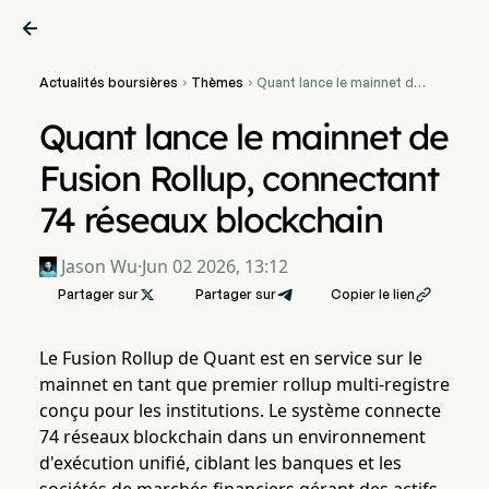

Actualités boursières
Thèmes
Quant lance le mainnet de


Fusion Rollup, connectant
74 réseaux blockchain
Quant lance le mainnet de
Fusion Rollup, connectant
74 réseaux blockchain
Jason Wu
·
Jun 02 2026, 13:12
Partager sur

Partager sur
Copier le lien

Le Fusion Rollup de Quant est en service sur le
mainnet en tant que premier rollup multi-registre
conçu pour les institutions. Le système connecte
74 réseaux blockchain dans un environnement
d'exécution unifié, ciblant les banques et les