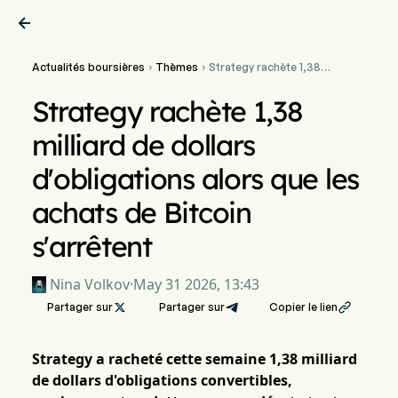

Actualités boursières
Thèmes
Strategy rachète 1,38


milliard de dollars
d'obligations alors que les
Strategy rachète 1,38
achats de Bitcoin
s'arrêtent
milliard de dollars
d'obligations alors que les
achats de Bitcoin
s'arrêtent
Nina Volkov
·
May 31 2026, 13:43
Partager sur

Partager sur
Copier le lien

Strategy a racheté cette semaine 1,38 milliard
de dollars d'obligations convertibles,