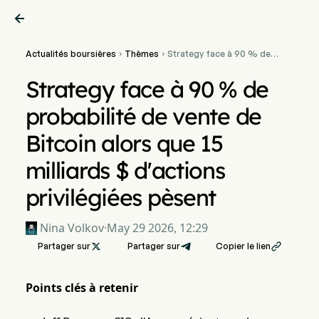

Actualités boursières
Thèmes
Strategy face à 90 % de


probabilité de vente de
Bitcoin alors que 15
Strategy face à 90 % de
milliards $ d'actions
privilégiées pèsent
probabilité de vente de
Bitcoin alors que 15
milliards $ d'actions
privilégiées pèsent
Nina Volkov
·
May 29 2026, 12:29
Partager sur

Partager sur
Copier le lien

Points clés à retenir