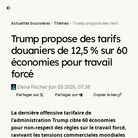

Actualités boursières
Thèmes
Trump propose des tarifs


douaniers de 12,5 % sur 60
économies pour travail
Trump propose des tarifs
forcé
douaniers de 12,5 % sur 60
économies pour travail
forcé
Elena Fischer
·
Jun 03 2026, 07:38
Partager sur

Partager sur
Copier le lien

La dernière offensive tarifaire de
l'administration Trump cible 60 économies
pour non-respect des règles sur le travail forcé,
ravivant les tensions commerciales mondiales