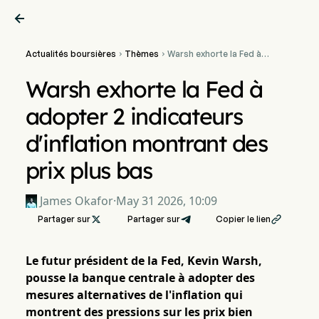

Actualités boursières
Thèmes
Warsh exhorte la Fed à


adopter 2 indicateurs
d'inflation montrant des
Warsh exhorte la Fed à
prix plus bas
adopter 2 indicateurs
d'inflation montrant des
prix plus bas
James Okafor
·
May 31 2026, 10:09
Partager sur

Partager sur
Copier le lien

Le futur président de la Fed, Kevin Warsh,
pousse la banque centrale à adopter des
mesures alternatives de l'inflation qui
montrent des pressions sur les prix bien