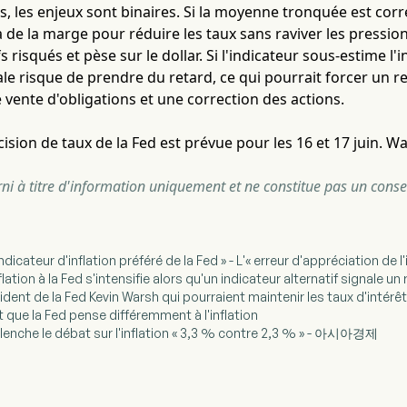
, les enjeux sont binaires. Si la moyenne tronquée est correc
 a de la marge pour réduire les taux sans raviver les pressio
fs risqués et pèse sur le dollar. Si l'indicateur sous-estime l
le risque de prendre du retard, ce qui pourrait forcer un r
vente d'obligations et une correction des actions.
ision de taux de la Fed est prévue pour les 16 et 17 juin. 
urni à titre d'information uniquement et ne constitue pas un conse
'indicateur d'inflation préféré de la Fed » - L'« erreur d'appréciation de l
nflation à la Fed s'intensifie alors qu'un indicateur alternatif signale u
ident de la Fed Kevin Warsh qui pourraient maintenir les taux d'inté
t que la Fed pense différemment à l'inflation
clenche le débat sur l'inflation « 3,3 % contre 2,3 % » - 아시아경제