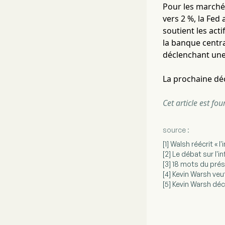
Pour les marchés
vers 2 %, la Fed
soutient les acti
la banque centra
déclenchant une 
La prochaine déc
Cet article est fo
source :
[1] Walsh réécrit « l
[2] Le débat sur l'i
[3] 18 mots du prés
[4] Kevin Warsh veu
[5] Kevin Warsh dé