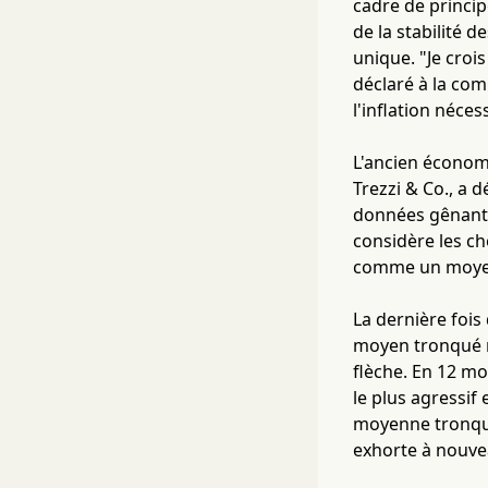
cadre de princi
de la stabilité 
unique. "Je crois
déclaré à la com
l'inflation néce
L'ancien économi
Trezzi & Co., a 
données gênantes
considère les ch
comme un moyen 
La dernière fois 
moyen tronqué m
flèche. En 12 mo
le plus agressif
moyenne tronqué
exhorte à nouve