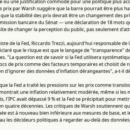
pe ou une justification commode pour une politique plus a
des prix par Warsh suggère que la barre pourrait être plus 
 que la stabilité des prix devrait être un changement des pri
mission bancaire du Sénat — une déclaration de 18 mots qui
ssite de changer la perception du public, pas seulement d'att
ste de la Fed, Riccardo Trezzi, aujourd'hui responsable de la
déclaré que le risque est que le langage de "transparence" d
. "La question est de savoir si la Fed utilisera systématiq
ocs de prix comme des facteurs temporaires et choisit de ne p
d'ignorer des données d'inflation dérangeantes", a-t-il dé
que la Fed a traité les pressions sur les prix comme transitoi
ontrait une inflation relativement modérée, même si les
is, l'IPC avait dépassé 9 % et la Fed se précipitait pour met
 en quatre décennies. Les critiques de Warsh soutiennent q
e est à nouveau bien inférieure aux mesures de base, et l
au les décideurs politiques à regarder au-delà des données