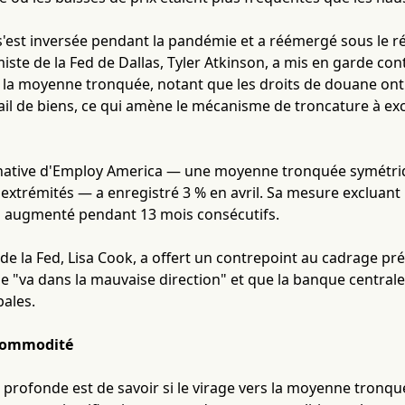
'est inversée pendant la pandémie et a réémergé sous le rég
ste de la Fed de Dallas, Tyler Atkinson, a mis en garde co
e la moyenne tronquée, notant que les droits de douane ont
ail de biens, ce qui amène le mécanisme de troncature à exclu
native d'Employ America — une moyenne tronquée symétri
extrémités — a enregistré 3 % en avril. Sa mesure excluant 
 a augmenté pendant 13 mois consécutifs.
e la Fed, Lisa Cook, a offert un contrepoint au cadrage pr
ase "va dans la mauvaise direction" et que la banque centra
bales.
 Commodité
s profonde est de savoir si le virage vers la moyenne tron