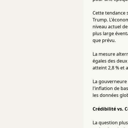
Cette tendance s
Trump. L'économi
niveau actuel d
plus large évent
que prévu.
La mesure alter
égales des deux 
atteint 2,8 % et
La gouverneure d
l'inflation de b
les données glo
Crédibilité vs.
La question plu