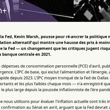
 la Fed, Kevin Warsh, pousse pour ré-ancrer la politiqu
flation alternatif qui montre une hausse des prix à moins
de la Fed — un changement que les critiques jugent risqu
la banque centrale en 2021.
 dépenses de consommation personnelle (PCE) d'avril, publi
vergence. L'IPC de base, qui exclut l'alimentation et l'énergi
rapide depuis 2023. L'IPC moyen tronqué de la Fed de Dalla
portants et les plus faibles chaque mois — n'a enregistré que
le plus large depuis la poussée inflationniste de l'ère pan
 nous utilisons pour évaluer l'inflation actuelle sont très 
confirmation au Sénat en avril, arguant que la Fed devrait