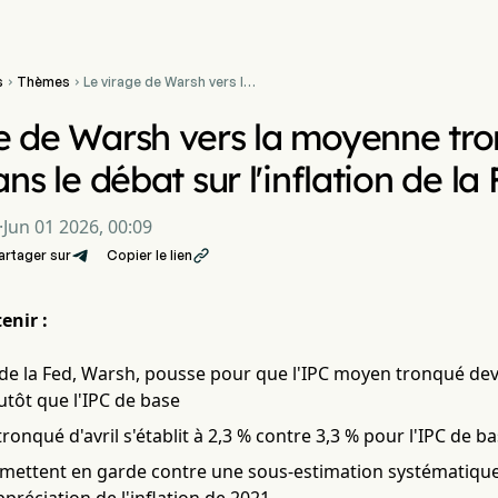
s
Thèmes
Le virage de Warsh vers la


moyenne tronquée creuse
l'écart dans le débat sur
e de Warsh vers la moyenne tr
l'inflation de la Fed de 1
point
ans le débat sur l'inflation de la
·
Jun 01 2026, 00:09
artager sur
Copier le lien

enir :
de la Fed, Warsh, pousse pour que l'IPC moyen tronqué devie
utôt que l'IPC de base
ronqué d'avril s'établit à 2,3 % contre 3,3 % pour l'IPC de ba
s mettent en garde contre une sous-estimation systématique