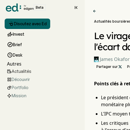

Beta

Actualités boursière

Discutez avec Ed
Le virag

Invest
l'écart d

Brief

Desk
James Okafor
Autres
Partager sur

P
Actualités

Découvrir

Points clés à ret
Portfolio

Mission
Le président 
monétaire pl
L'IPC moyen t
Les critique