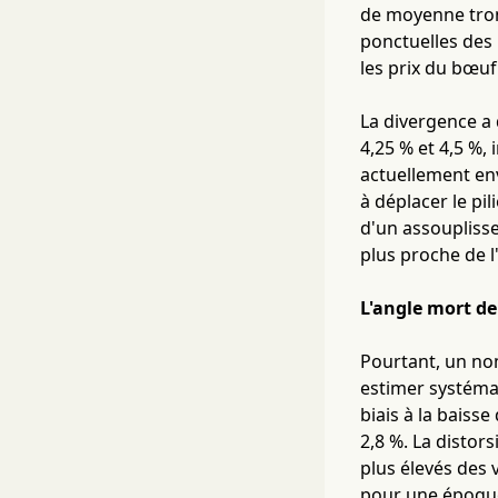
de moyenne tronq
ponctuelles des 
les prix du bœuf
La divergence a 
4,25 % et 4,5 %,
actuellement env
à déplacer le pi
d'un assouplisse
plus proche de l'
L'angle mort de
Pourtant, un no
estimer systéma
biais à la baisse
2,8 %. La distor
plus élevés des 
pour une époque 