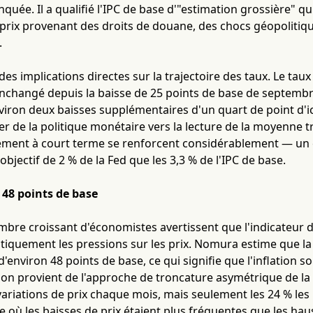
uée. Il a qualifié l'IPC de base d'"estimation grossière" qu
prix provenant des droits de douane, des chocs géopolitiq
.
des implications directes sur la trajectoire des taux. Le tau
 inchangé depuis la baisse de 25 points de base de septemb
iron deux baisses supplémentaires d'un quart de point d'ici 
lier de la politique monétaire vers la lecture de la moyenne
ment à court terme se renforcent considérablement — un chi
objectif de 2 % de la Fed que les 3,3 % de l'IPC de base.
 48 points de base
mbre croissant d'économistes avertissent que l'indicateur
tiquement les pressions sur les prix. Nomura estime que la
 d'environ 48 points de base, ce qui signifie que l'inflation 
sion provient de l'approche de troncature asymétrique de la Fe
variations de prix chaque mois, mais seulement les 24 % les 
où les baisses de prix étaient plus fréquentes que les hau