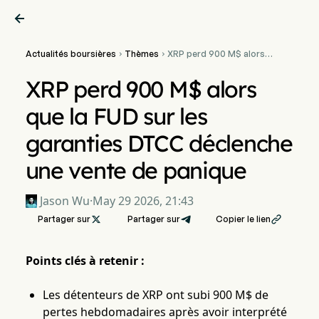

Actualités boursières
Thèmes
XRP perd 900 M$ alors


que la FUD sur les
garanties DTCC déclenche
XRP perd 900 M$ alors
une vente de panique
que la FUD sur les
garanties DTCC déclenche
une vente de panique
Jason Wu
·
May 29 2026, 21:43
Partager sur

Partager sur
Copier le lien

Points clés à retenir :
Les détenteurs de XRP ont subi 900 M$ de
pertes hebdomadaires après avoir interprété