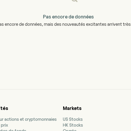
Pas encore de données
as encore de données, mais des nouveautés excitantes arrivent très v
ités
Markets
our actions et cryptomonnaies
US Stocks
 prix
HK Stocks
ectes de fonds
Crypto