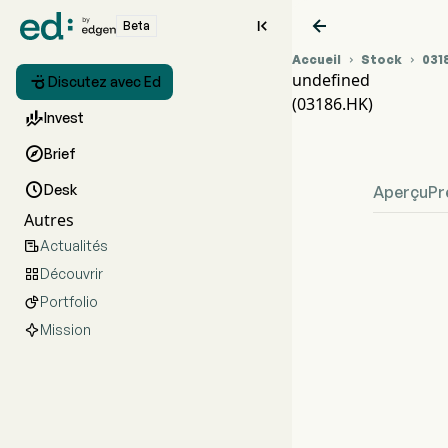


Beta
Accueil
Stock
031


undefined

Discutez avec Ed
(03186.HK)
Gra

Invest
und

Brief

Desk
Aperçu
Pr
Autres
Actualités

Découvrir

Portfolio

Mission