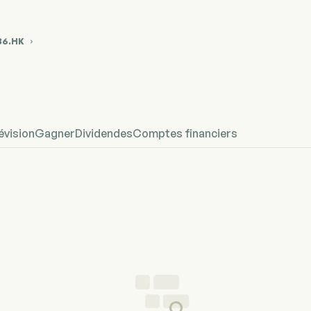
86.HK

phique du cours de l'action 03186.HK
efined
évision
Gagner
Dividendes
Comptes financiers