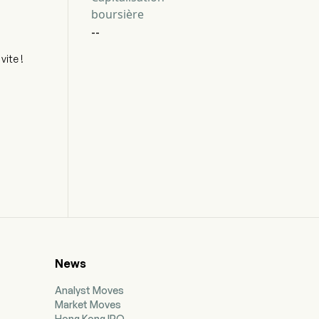
boursière
--
ite !
News
Analyst Moves
Market Moves
Hong Kong IPO