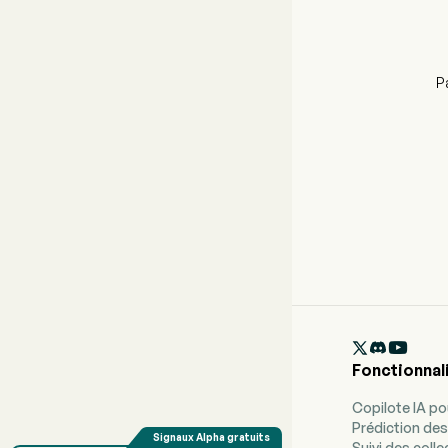
P

Fonctionnal
Copilote IA p
Prédiction des
Suivi des coll