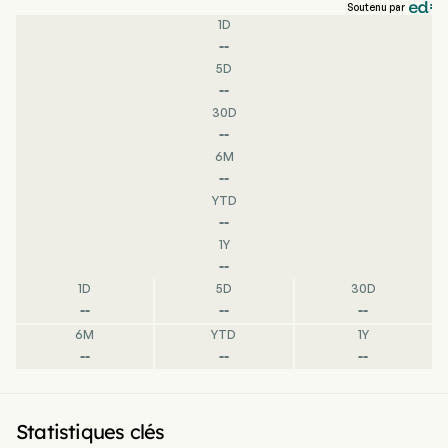
Soutenu par
1D
--
5D
--
30D
--
6M
--
YTD
--
1Y
--
1D
5D
30D
--
--
--
6M
YTD
1Y
--
--
--
Statistiques clés