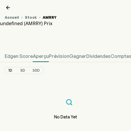

Accueil
Stock
AMRRY


undefined (AMRRY) Prix
Graphique du cours de l'action AMRRY
undefined Prix
Edgen Score
Aperçu
Prévision
Gagner
Dividendes
Comptes 
1D
5D
30D
No Data Yet