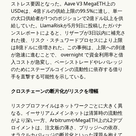
ストレス要因となった。Aave V3 MegaETH上の
USDeは、4億ドルの供給上限の99.5%に達し、単一
の大口供給者が1つのポジションで2億ドル以上を供
給していた。LlamaRiskが5月9日に投稿したガバナ
ンスレポートによると、リザーブが3日以内に補充さ
れた後、リスク・スチュワードプロセスにより上限
は8億ドルに倍増された。この事例は、上限への到達
が急速に進むことで、 overnight で資金利用率と借
入コストが急変し、ベーシストレードやレバレッジ
のためにステーブルコインの流動性に依存する借り
手を直撃する可能性を示している。
クロスチェーンの断片化がリスクを増幅
リスクプロファイルはネットワークごとに大きく異
なる。イーサリアムメインネットは清算時の流動性
がより深い一方、ArbitrumやMegaETH上のL2デプ
ロイメントは、注文板の薄さ、ブリッジへの依存、
オラクルカバレッジの断片化といった課題を抱えて