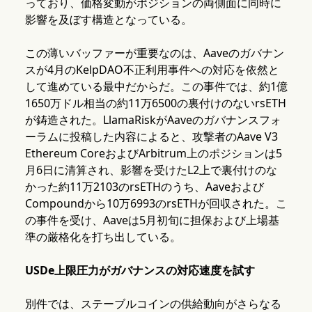
っており、価格変動がポジションの両側面に同時に
影響を及ぼす構造となっている。
この薄いバッファーが重要なのは、Aaveのガバナン
スが4月のKelpDAO不正利用事件への対応を依然と
して進めている最中だからだ。この事件では、約1億
1650万ドル相当の約11万6500の裏付けのないrsETH
が鋳造された。LlamaRiskがAaveのガバナンスフォ
ーラムに投稿した内容によると、攻撃者のAave V3
Ethereum CoreおよびArbitrum上のポジションは5
月6日に清算され、影響を受けたL2上で裏付けのな
かった約11万2103のrsETHのうち、Aaveおよび
Compoundから10万6993のrsETHが回収された。こ
の事件を受け、Aaveは5月初旬に担保および上場基
準の厳格化を打ち出している。
USDe上限圧力がガバナンスの対応速度を試す
別件では、ステーブルコインの供給動向がさらなる