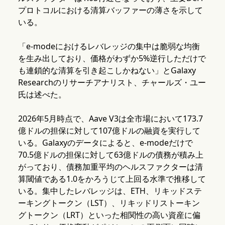
プロトコルにおける清算バッファーの薄さを示して
いる。
「e-modeにおけるレバレッジの集中は脆弱な均衡
を生み出しており、価格がわずか5%逆行しただけで
も連鎖的な清算を引き起こしかねない」とGalaxy
Researchのリサーチアナリスト、チャールズ・ユー
氏は述べた。
2026年5月時点で、Aave V3は全市場において173.7
億ドルの担保に対して107億ドルの融資を実行して
いる。Galaxyのデータによると、e-modeだけで
70.5億ドルの担保に対して63億ドルの債務が積み上
がっており、債務加重平均のヘルスファクターは清
算閾値である1.0をかろうじて上回る水準で推移して
いる。集中したレバレッジは、ETH、リキッドステ
ーキングトークン（LST）、リキッドリストーキン
グトークン（LRT）といった相関性の高い資産に偏