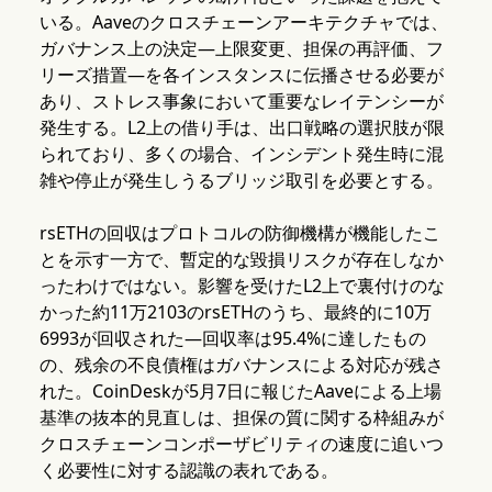
いる。Aaveのクロスチェーンアーキテクチャでは、
ガバナンス上の決定—上限変更、担保の再評価、フ
リーズ措置—を各インスタンスに伝播させる必要が
あり、ストレス事象において重要なレイテンシーが
発生する。L2上の借り手は、出口戦略の選択肢が限
られており、多くの場合、インシデント発生時に混
雑や停止が発生しうるブリッジ取引を必要とする。
rsETHの回収はプロトコルの防御機構が機能したこ
とを示す一方で、暫定的な毀損リスクが存在しなか
ったわけではない。影響を受けたL2上で裏付けのな
かった約11万2103のrsETHのうち、最終的に10万
6993が回収された—回収率は95.4%に達したもの
の、残余の不良債権はガバナンスによる対応が残さ
れた。CoinDeskが5月7日に報じたAaveによる上場
基準の抜本的見直しは、担保の質に関する枠組みが
クロスチェーンコンポーザビリティの速度に追いつ
く必要性に対する認識の表れである。