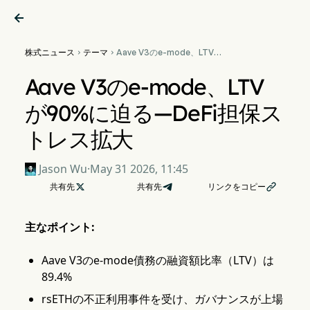

株式ニュース
テーマ
Aave V3のe-mode、LTVが


90%に迫る—DeFi担保スト
レス拡大
Aave V3のe-mode、LTV
が90%に迫る—DeFi担保ス
トレス拡大
Jason Wu
·
May 31 2026, 11:45
共有先

共有先
リンクをコピー

主なポイント:
Aave V3のe-mode債務の融資額比率（LTV）は
89.4%
rsETHの不正利用事件を受け、ガバナンスが上場