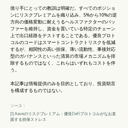
借り手にとっての教訓は明確だ。すべてのポジショ
ンにリスクプレミアムを織り込み、5%から10%の逆
方向の価格変動に耐えうるヘルスファクターのバッ
ファーを維持し、資金を置いている特定のチェーン
上で出口経路をテストすることである。優良プロト
コルのコードはスマートコントラクトリスクを低減
するが、相関性の高い担保、薄い流動性、事後対応
型のガバナンスといった清算の市場メカニズムを排
除するものではなく、これらはいずれもコストを伴
う。
本記事は情報提供のみを目的としており、投資助言
を構成するものではない。
ソース：
[1] Aaveのリスクプレミアム：優良DeFiプロトコルがなお直
面する担保ストレス