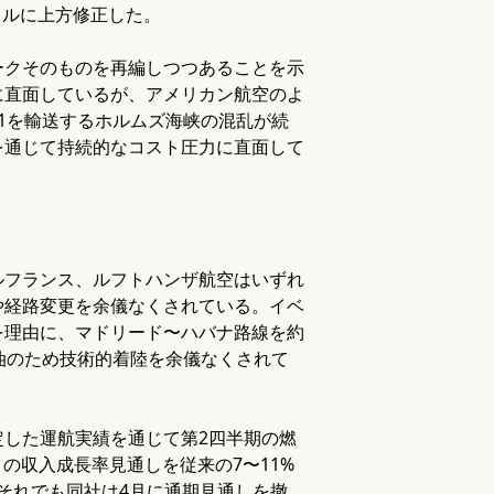
6ドルに上方修正した。
ークそのものを再編しつつあることを示
に直面しているが、アメリカン航空のよ
1を輸送するホルムズ海峡の混乱が続
を通じて持続的なコスト圧力に直面して
ルフランス、ルフトハンザ航空はいずれ
や経路変更を余儀なくされている。イベ
を理由に、マドリード〜ハバナ路線を約
油のため技術的着陸を余儀なくされて
した運航実績を通じて第2四半期の燃
の収入成長率見通しを従来の7〜11%
それでも同社は4月に通期見通しを撤