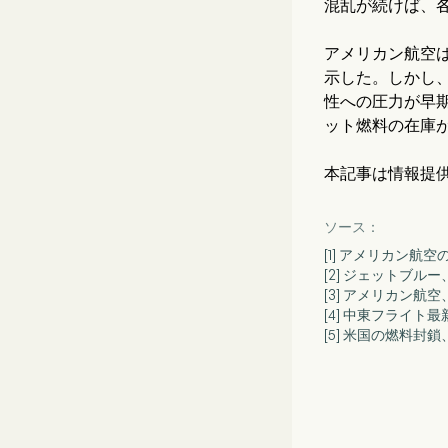
混乱が続けば、
アメリカン航空
示した。しかし
性への圧力が早
ット燃料の在庫
本記事は情報提
ソース：
[1] アメリカン航
[2] ジェットブル
[3] アメリカン
[4] 中東フライ
[5] 米国の燃料