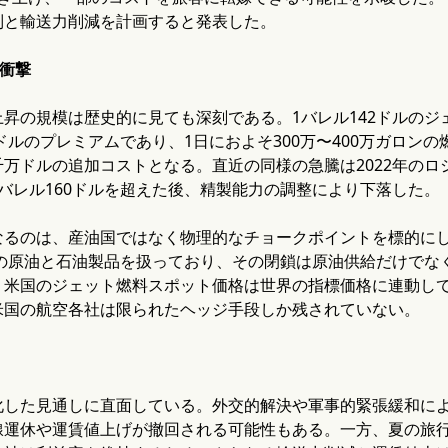
制と輸送力削減を計画すると発表した。
の衝撃
昇の規模は歴史的に見ても深刻である。1バレル142ドルのジ
7ドルのプレミアムであり、1日におよそ300万〜400万ガロン
万ドルの追加コストとなる。直近の同様の急騰は2022年の
バレル160ドルを超えた後、精製能力の調整により下落した。
なるのは、産油国ではなく物理的なチョークポイントを標的に
ルの原油と石油製品を扱っており、その閉鎖は原油供給だけで
。米国のジェット燃料スポット価格は世界の指標価格に連動し
米国の航空各社は限られたヘッジ手段しか残されていない。
化した見通しに直面している。外交的解決や軍事的緊張緩和に
線運休や運賃値上げが撤回される可能性もある。一方、夏の旅行