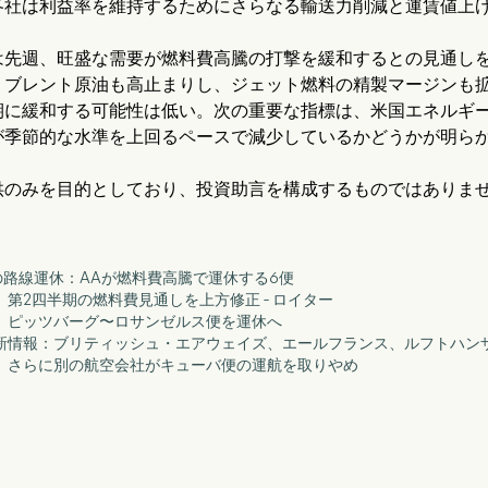
各社は利益率を維持するためにさらなる輸送力削減と運賃値上
は先週、旺盛な需要が燃料費高騰の打撃を緩和するとの見通し
、ブレント原油も高止まりし、ジェット燃料の精製マージンも
期に緩和する可能性は低い。次の重要な指標は、米国エネルギ
が季節的な水準を上回るペースで減少しているかどうかが明ら
供のみを目的としており、投資助言を構成するものではありま
空の路線運休：AAが燃料費高騰で運休する6便
ー、第2四半期の燃料費見通しを上方修正 - ロイター
航空、ピッツバーグ〜ロサンゼルス便を運休へ
ト最新情報：ブリティッシュ・エアウェイズ、エールフランス、ルフトハン
封鎖、さらに別の航空会社がキューバ便の運航を取りやめ