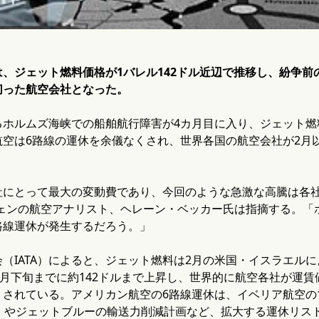
、ジェット燃料価格が1バレル142ドル近辺で推移し、紛争前
切った航空会社となった。
ホルムズ海峡での船舶航行障害が4カ月目に入り、ジェット燃料
空は6路線の運休を余儀なくされ、世界各国の航空会社が2月以
社にとって最大の変動費であり、今回のような急激な高騰は各
ウェンの航空アナリスト、ヘレーン・ベッカー氏は指摘する。「
路線運休が発生するだろう。」
（IATA）によると、ジェット燃料は2月の米国・イスラエルに
5月下旬までに約142ドルまで上昇し、世界的に航空各社が運
されている。アメリカン航空の6路線運休は、イベリア航空のマ
休）やジェットブルーの輸送力削減計画など、拡大する運休リス