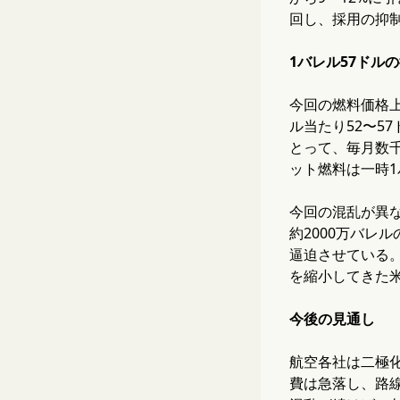
回し、採用の抑
1バレル57ドル
今回の燃料価格上
ル当たり52〜5
とって、毎月数千
ット燃料は一時1
今回の混乱が異
約2000万バレ
逼迫させている
を縮小してきた
今後の見通し
航空各社は二極
費は急落し、路