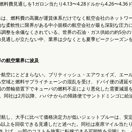
料費見通しを1ガロン当たり4.13〜4.28ドルから4.26〜4.3
休は、燃料費の高騰が運賃体系だけでなく航空会社のネットワ
的な柔軟性に限界がある中小規模の航空会社が最も深刻な圧力
再調整を余儀なくされている。世界の石油・ガス供給の約5分の
の見通しが立たない中、業界は少なくとも夏季ピークシーズン
界の航空業界に波及
ン航空にとどまらない。ブリティッシュ・エアウェイズ、エー
る空域と燃料サプライチェーンの混乱を受け、ドバイ便の遅延
国の禁輸措置下でキューバの燃料不足により悪化した需要減退
た。同社は2月以降、ハバナからの帰路便でサントドミンゴに給
運航し、大手に比べて価格決定力が低いジェットブルーは、安定
%以上を回収できる見通しだと述べた。同社は座席マイル当たり
引き上げ、一部のコストを旅客に転嫁できる可能性を示唆した。