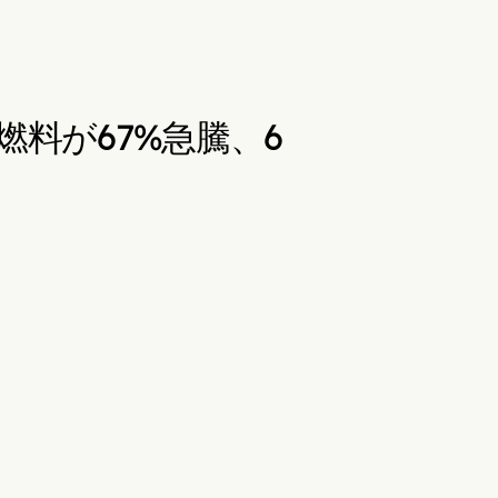
料が67%急騰、6