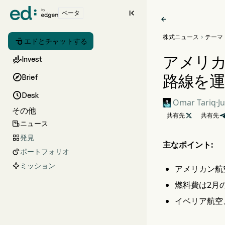

ベータ

株式ニュース
テーマ


エドとチャットする
アメリカ

Invest
路線を運

Brief

Desk
Omar Tariq
·
J
その他
共有先

共有先
ニュース

発見

主なポイント:
ポートフォリオ

ミッション
アメリカン航
燃料費は2月
イベリア航空