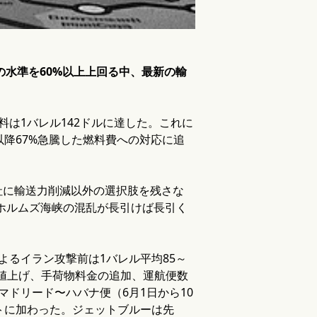
の水準を60%以上上回る中、最新の輸
は1バレル142ドルに達した。これに
降67%急騰した燃料費への対応に追
社に輸送力削減以外の選択肢を残さな
ホルムズ海峡の混乱が長引けば長引く
よるイラン攻撃前は1バレル平均85～
賃値上げ、手荷物料金の追加、運航便数
ドリード〜ハバナ便（6月1日から10
トに加わった。ジェットブルーは先