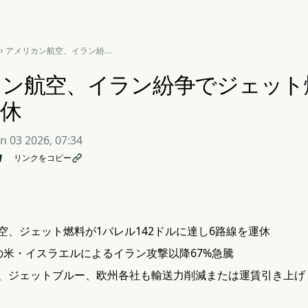
アメリカン航空、イラン紛争

でジェット燃料が67%急
騰、6路線を運休
ン航空、イラン紛争でジェット燃
休
un 03 2026, 07:34
リンクをコピー

空、ジェット燃料が1バレル142ドルに達し6路線を運休
の米・イスラエルによるイラン攻撃以降67%急騰
、ジェットブルー、欧州各社も輸送力削減または運賃引き上げ