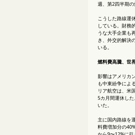
週、第2四半期の燃
こうした路線運
している。財務
うな大手企業も
き、外交的解決
いる。
燃料費高騰、世
影響はアメリカ
も中東紛争によ
リア航空は、米
5カ月間運休し
いた。
主に国内路線を
料費増加分の40
から9〜12%に