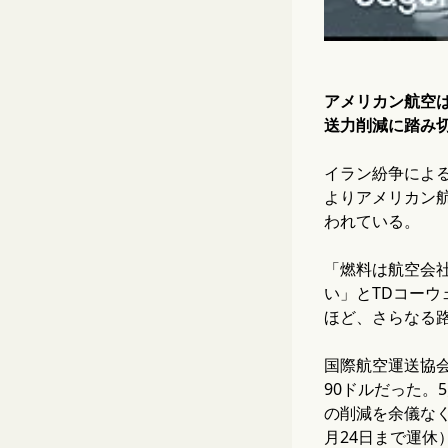
アメリカン航空は
送力削減に踏み
イラン紛争による
よりアメリカン航
われている。
「燃料は航空会
い」とTDコー
ほど、さらなる
国際航空運送協会
90ドルだった。
の削減を余儀なく
月24日まで運