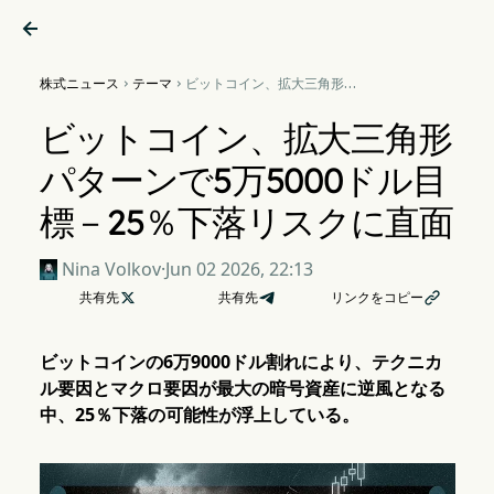

株式ニュース
テーマ
ビットコイン、拡大三角形パ


ターンで5万5000ドル目標－
25％下落リスクに直面
ビットコイン、拡大三角形
パターンで5万5000ドル目
標－25％下落リスクに直面
Nina Volkov
·
Jun 02 2026, 22:13
共有先

共有先
リンクをコピー

ビットコインの6万9000ドル割れにより、テクニカ
ル要因とマクロ要因が最大の暗号資産に逆風となる
中、25％下落の可能性が浮上している。