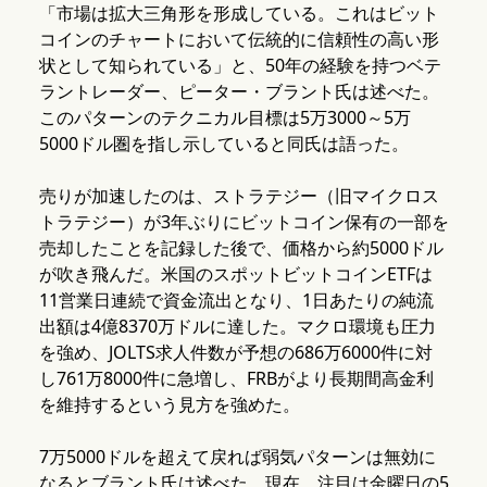
「市場は拡大三角形を形成している。これはビット
コインのチャートにおいて伝統的に信頼性の高い形
状として知られている」と、50年の経験を持つベテ
ラントレーダー、ピーター・ブラント氏は述べた。
このパターンのテクニカル目標は5万3000～5万
5000ドル圏を指し示していると同氏は語った。
売りが加速したのは、ストラテジー（旧マイクロス
トラテジー）が3年ぶりにビットコイン保有の一部を
売却したことを記録した後で、価格から約5000ドル
が吹き飛んだ。米国のスポットビットコインETFは
11営業日連続で資金流出となり、1日あたりの純流
出額は4億8370万ドルに達した。マクロ環境も圧力
を強め、JOLTS求人件数が予想の686万6000件に対
し761万8000件に急増し、FRBがより長期間高金利
を維持するという見方を強めた。
7万5000ドルを超えて戻れば弱気パターンは無効に
なるとブラント氏は述べた。現在、注目は金曜日の5