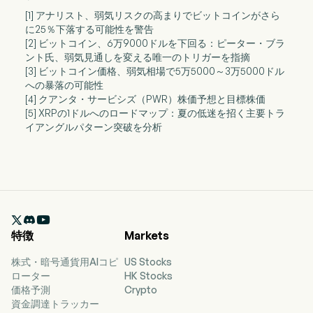
[1] アナリスト、弱気リスクの高まりでビットコインがさら
に25％下落する可能性を警告
[2] ビットコイン、6万9000ドルを下回る：ピーター・ブラ
ント氏、弱気見通しを変える唯一のトリガーを指摘
[3] ビットコイン価格、弱気相場で5万5000～3万5000ドル
への暴落の可能性
[4] クアンタ・サービシズ（PWR）株価予想と目標株価
[5] XRPの1ドルへのロードマップ：夏の低迷を招く主要トラ
イアングルパターン突破を分析

特徴
Markets
株式・暗号通貨用AIコピ
US Stocks
ローター
HK Stocks
価格予測
Crypto
資金調達トラッカー