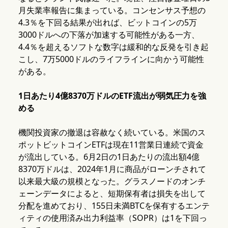
月失業率報告に集まっている。コンセンサス予想の
4.3％を下回る結果が出れば、ビットコインの5万
3000ドルへの下落が加速する可能性がある一方、
4.4％を超えるソフトな数字は緩和的な反発を引き起
こし、7万5000ドルのライフラインに向かう可能性
がある。
1日あたり4億8370万ドルのETF流出が弱気圧力を強
める
機関投資家の撤退は容赦なく続いている。米国のス
ポットビットコインETFは現在11営業日連続で資金
が流出している。6月2日の1日あたりの流出額4億
8370万ドルは、2024年1月に商品がローンチされて
以来最大級の規模となった。グラスノードのオンチ
ェーンデータによると、短期保有者は損失を出して
分配を進めており、155日未満BTCを保有するエンテ
ィティの使用済み出力利益率（SOPR）は1を下回っ